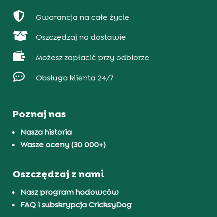

Gwarancja na całe życie

Oszczędzaj na dostawie

Możesz zapłacić przy odbiorze

Obsługa klienta 24/7
Poznaj nas
Nasza historia
Wasze oceny (30 000+)
Oszczędzaj z nami
Nasz program hodowców
FAQ i subskrypcja CricksyDog