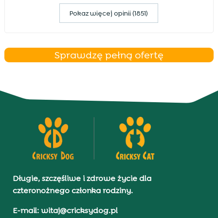
Pokaz więcej opinii (1851)
Sprawdzę pełną ofertę
Długie, szczęśliwe i zdrowe życie dla
czteronożnego członka rodziny.
E-mail: witaj@cricksydog.pl