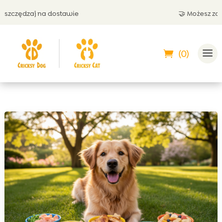
zędzaj na dostawie
🤝 Możesz zapłaci
(0)