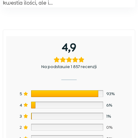
kwestia ilości, ale i...
4,9
Na podstawie 1 857 recenzji
5
93%
4
6%
3
1%
2
0%