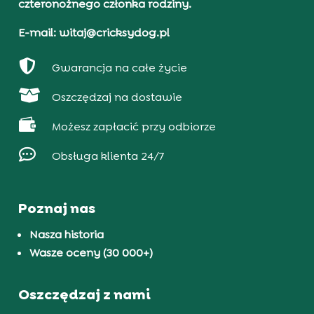
czteronożnego członka rodziny.
E-mail: witaj@cricksydog.pl

Gwarancja na całe życie

Oszczędzaj na dostawie

Możesz zapłacić przy odbiorze

Obsługa klienta 24/7
Poznaj nas
Nasza historia
Wasze oceny (30 000+)
Oszczędzaj z nami