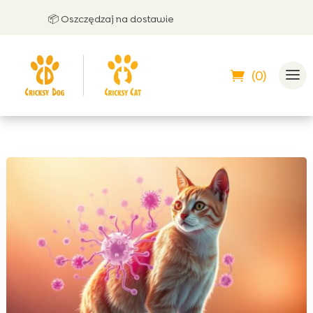
📦 Oszczędzaj na dostawie
🤝 M
(0)