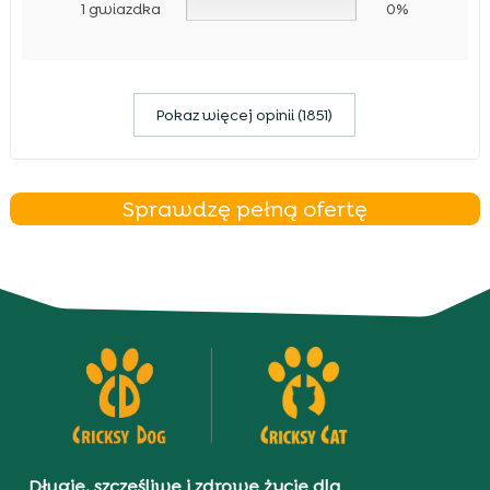
1 gwiazdka
0%
Pokaz więcej opinii (1851)
Sprawdzę pełną ofertę
Długie, szczęśliwe i zdrowe życie dla