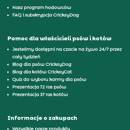
Nasz program hodowców
FAQ i subskrypcja CricksyDog
Pomoc dla właścicieli psów i kotów
Jesteśmy dostępni na czacie na żywo 24/7 przez
cały tydzień
Blog dla psów CricksyDog
Blog dla kotów CricksyCat
Quiz do wyboru karmy dla psów
Prezentacja 72 ras psów
Prezentacja 37 ras kotów
Informacje o zakupach
Wszystkie nasze produkty