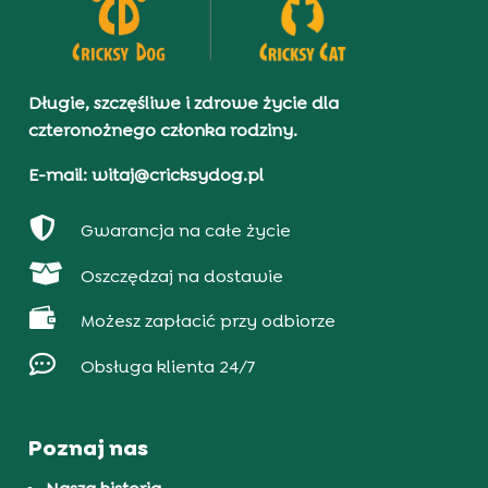
Długie, szczęśliwe i zdrowe życie dla
czteronożnego członka rodziny.
E-mail: witaj@cricksydog.pl

Gwarancja na całe życie

Oszczędzaj na dostawie

Możesz zapłacić przy odbiorze

Obsługa klienta 24/7
Poznaj nas