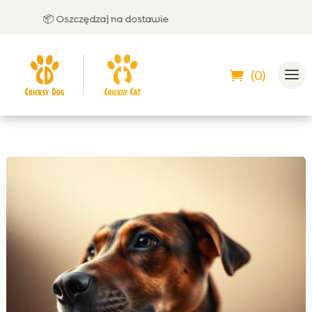
📦 Oszczędzaj na dostawie
🤝 Mo
(0)