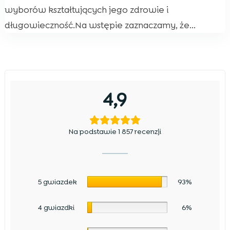
wyborów kształtujących jego zdrowie i
długowieczność.Na wstępie zaznaczamy, że...
4,9
Na podstawie 1 857 recenzji
5 gwiazdek
93%
4 gwiazdki
6%