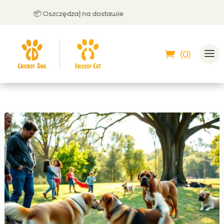
📦 Oszczędzaj na dostawie
🤝 M
(0)