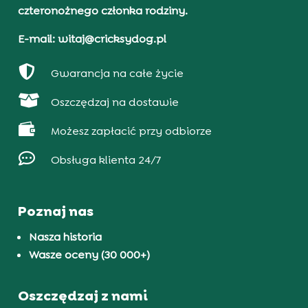
czteronożnego członka rodziny.
E-mail: witaj@cricksydog.pl

Gwarancja na całe życie

Oszczędzaj na dostawie

Możesz zapłacić przy odbiorze

Obsługa klienta 24/7
Poznaj nas
Nasza historia
Wasze oceny (30 000+)
Oszczędzaj z nami