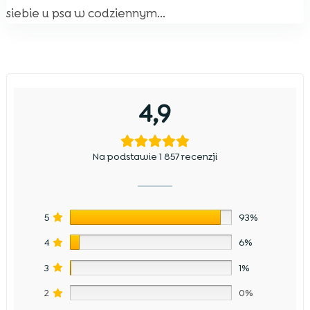
siebie u psa w codziennym...
4,9
Na podstawie 1 857 recenzji
5
93%
4
6%
3
1%
2
0%