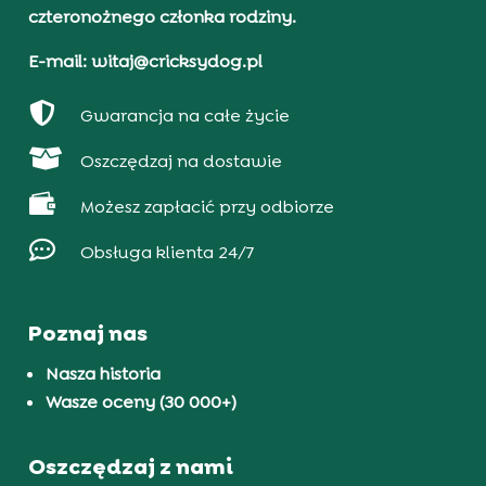
czteronożnego członka rodziny.
E-mail: witaj@cricksydog.pl

Gwarancja na całe życie

Oszczędzaj na dostawie

Możesz zapłacić przy odbiorze

Obsługa klienta 24/7
Poznaj nas
Nasza historia
Wasze oceny (30 000+)
Oszczędzaj z nami