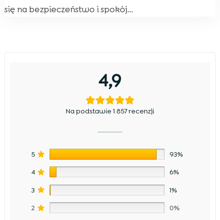
się na bezpieczeństwo i spokój...
4,9
Na podstawie 1 857 recenzji
5
93%
4
6%
3
1%
2
0%