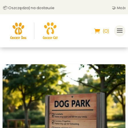
Oszczędzaj na dostawie
🤝 Możesz zap
(0)