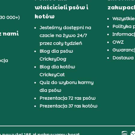
właścicieli psów i
zakupac
kotów
30 000+)
Wszystkie
Polityka 
Jesteśmy dostępni na
z nami
Informacj
czacie na żywo 24/7
OWZ
przez cały tydzień
Gwaranc
Blog dla psów
Dostawa i
CricksyDog
pcja
Blog dla kotów
CricksyCat
Quiz do wyboru karmy
dla psów
Prezentacja 72 ras psów
Prezentacja 37 ras kotów
h powyżej 185 zł pokrywamy koszt