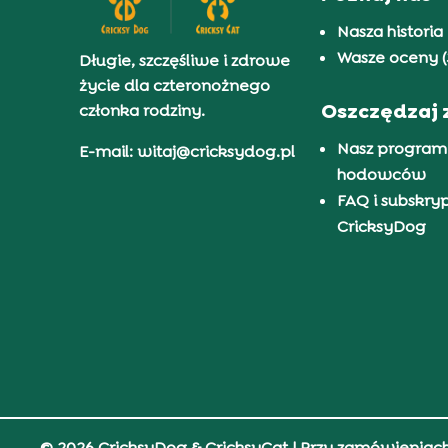
Nasza historia
Wasze oceny (
Długie, szczęśliwe i zdrowe
życie dla czteronożnego
Oszczędzaj 
członka rodziny.
Nasz program
E-mail: witaj@cricksydog.pl
hodowców
FAQ i subskry
CricksyDog
© 2026 CricksyDog & CricksyCat
| Przy zamówieniac