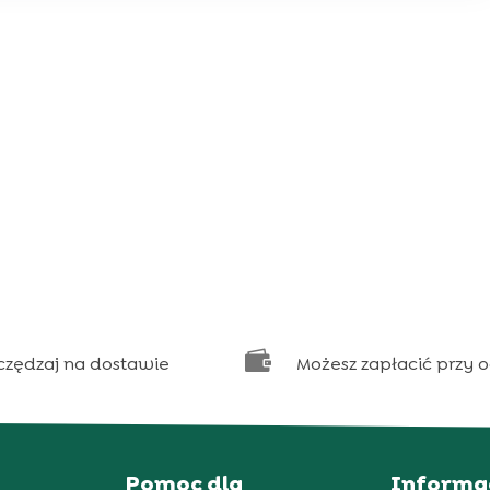

czędzaj na dostawie
Możesz zapłacić przy 
Pomoc dla
Informa