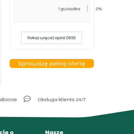
1 gwiazdka
0%
Pokaz więcej opinii (1851)
Sprawdzę pełną ofertę

odbiorze
Obsługa klienta 24/7
cje o
Nasze