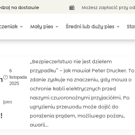
ędzaj na dostawie
Możesz zapłacić przy o

czeniak
Mały pies
Średni lub duży pies
Sta
„Bezpieczeństwo nie jest dziełem
przypadku” – jak mawiał Peter Drucker. To
6
listopada
h
zdanie zyskuje na znaczeniu, gdy mowa o
2025
ochronie kabli elektrycznych przed
naszymi czworonożnymi przyjaciółmi. Po
|
pies
ugryzieniu przewodu może dojść do
!
porażenia prądem, możliwego pożaru,
awarii...