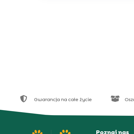


Gwarancja na całe życie
Osz
Poznaj nas