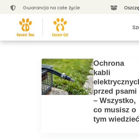
Gwarancja na całe życie
Oszcz


Sz
Ochrona
kabli
elektrycznyc
przed psami
– Wszystko,
co musisz o
tym wiedzieć