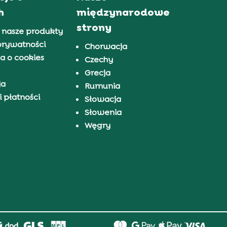
h
międzynarodowe
strony
 nasze produkty
prywatności
Chorwacja
a o cookies
Czechy
Grecja
ja
Rumunia
 płatności
Słowacja
Słowenia
Węgry