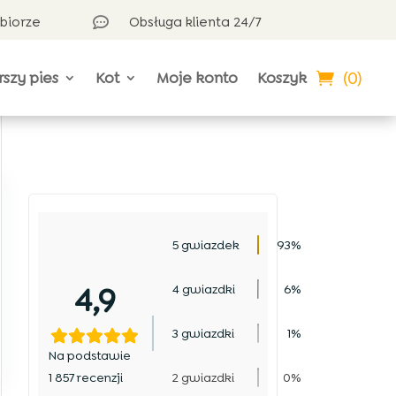
dbiorze
Obsługa klienta 24/7

(0)
rszy pies
Kot
Moje konto
Koszyk
5 gwiazdek
93%
4,9
4 gwiazdki
6%
3 gwiazdki
1%
Na podstawie
1 857 recenzji
2 gwiazdki
0%