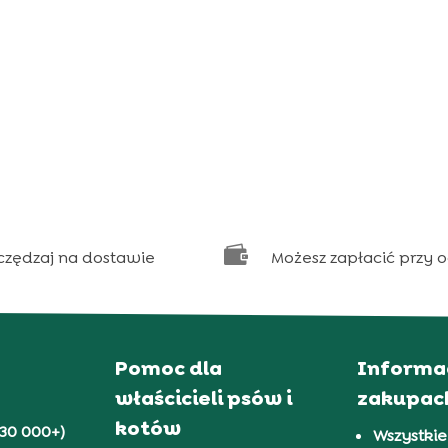

czędzaj na dostawie
Możesz zapłacić przy 
Pomoc dla
Informa
właścicieli psów i
zakupac
kotów
30 000+)
Wszystkie