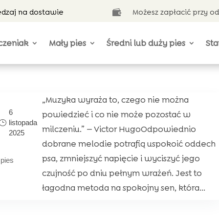
ędzaj na dostawie
Możesz zapłacić przy o

czeniak
Mały pies
Średni lub duży pies
Sta
„Muzyka wyraża to, czego nie można
6
powiedzieć i co nie może pozostać w
listopada
milczeniu.” — Victor HugoOdpowiednio
2025
dobrane melodie potrafią uspokoić oddech
psa, zmniejszyć napięcie i wyciszyć jego
|
pies
czujność po dniu pełnym wrażeń. Jest to
łagodna metoda na spokojny sen, która...