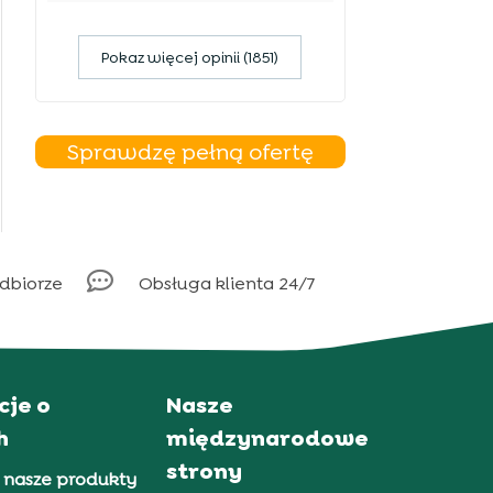
Pokaz więcej opinii (1851)
Sprawdzę pełną ofertę

odbiorze
Obsługa klienta 24/7
cje o
Nasze
h
międzynarodowe
strony
 nasze produkty