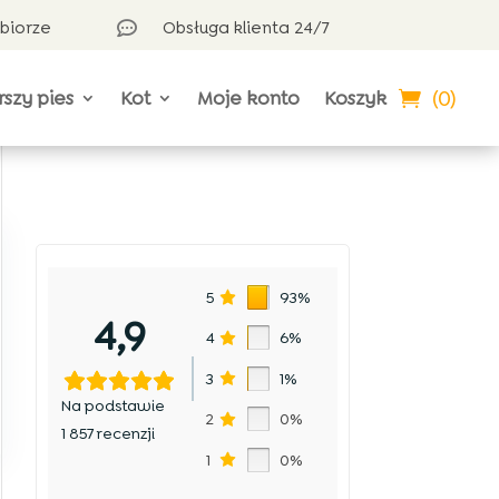
dbiorze
Obsługa klienta 24/7

(0)
rszy pies
Kot
Moje konto
Koszyk
5
93%
4,9
4
6%
3
1%
Na podstawie
2
0%
1 857 recenzji
1
0%