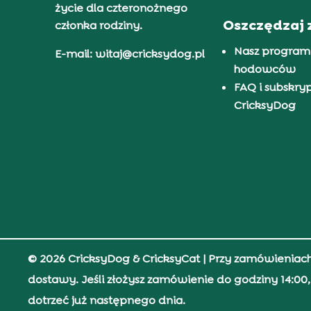
życie dla czteronożnego
Oszczędzaj 
członka rodziny.
Nasz program
E-mail: witaj@cricksydog.pl
hodowców
FAQ i subskry
CricksyDog
© 2026 CricksyDog & CricksyCat
| Przy zamówieniac
dostawy. Jeśli złożysz zamówienie do godziny 14:0
dotrzeć już następnego dnia.