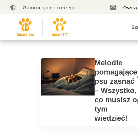
Gwarancja na całe życie
Oszcz


Sz
Melodie
pomagające
psu zasnąć
– Wszystko,
co musisz o
tym
wiedzieć!