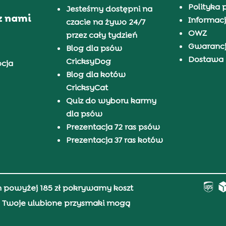
Polityka 
Jesteśmy dostępni na
z nami
Informacj
czacie na żywo 24/7
OWZ
przez cały tydzień
Gwaranc
Blog dla psów
Dostawa i
CricksyDog
pcja
Blog dla kotów
CricksyCat
Quiz do wyboru karmy
dla psów
Prezentacja 72 ras psów
Prezentacja 37 ras kotów
h powyżej 185 zł pokrywamy koszt
0, Twoje ulubione przysmaki mogą