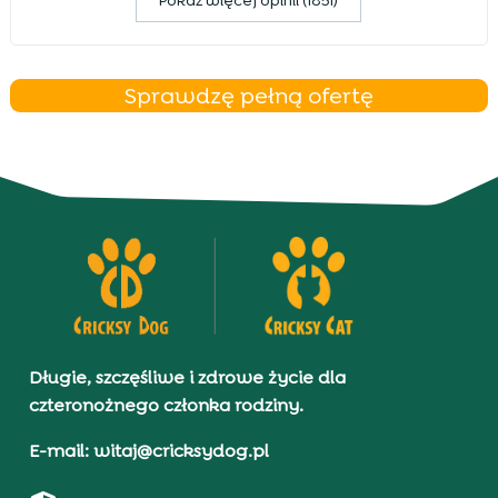
Pokaz więcej opinii (1851)
Sprawdzę pełną ofertę
Długie, szczęśliwe i zdrowe życie dla
czteronożnego członka rodziny.
E-mail: witaj@cricksydog.pl