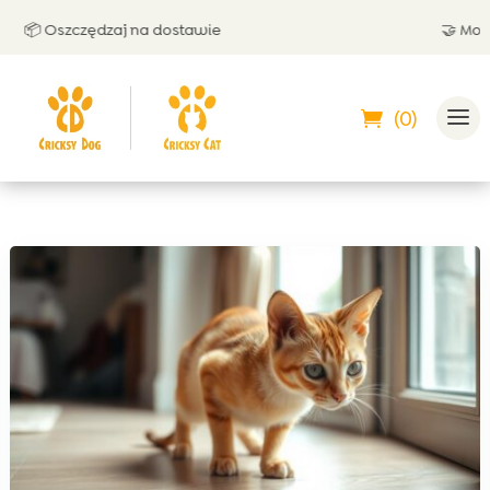
📦 Oszczędzaj na dostawie
🤝 Możesz 
(0)