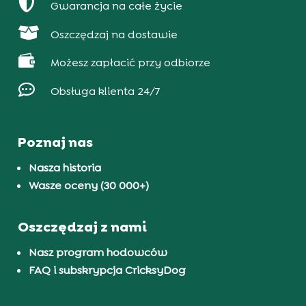

Gwarancja na całe życie

Oszczędzaj na dostawie

Możesz zapłacić przy odbiorze

Obsługa klienta 24/7
Poznaj nas
Nasza historia
Wasze oceny (30 000+)
Oszczędzaj z nami
Nasz program hodowców
FAQ i subskrypcja CricksyDog