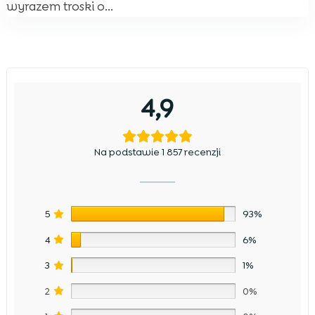
wyrazem troski o...
4,9
Na podstawie 1 857 recenzji
5
93%
4
6%
3
1%
2
0%