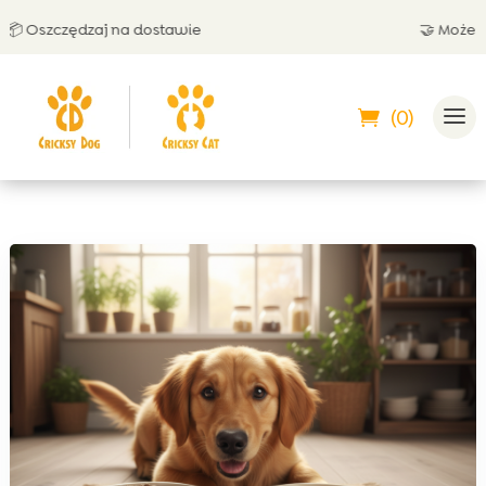
Oszczędzaj na dostawie
🤝 Możesz zap
(0)