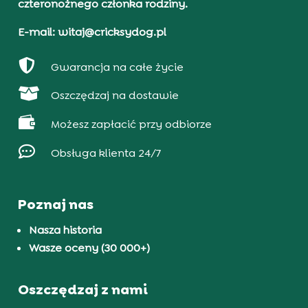
czteronożnego członka rodziny.
E-mail: witaj@cricksydog.pl

Gwarancja na całe życie

Oszczędzaj na dostawie

Możesz zapłacić przy odbiorze

Obsługa klienta 24/7
Poznaj nas
Nasza historia
Wasze oceny (30 000+)
Oszczędzaj z nami