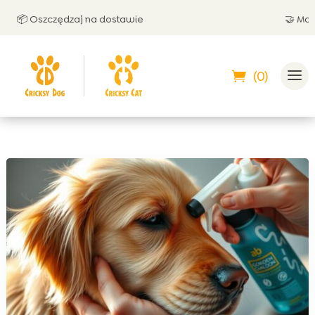
📦 Oszczędzaj na dostawie
🤝 Możesz 
(0)