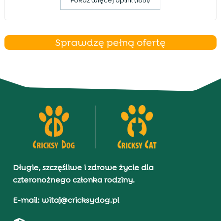
Pokaz więcej opinii (1851)
Sprawdzę pełną ofertę
Długie, szczęśliwe i zdrowe życie dla
czteronożnego członka rodziny.
E-mail: witaj@cricksydog.pl