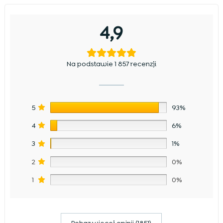
4,9
Na podstawie 1 857 recenzji
5
93%
4
6%
3
1%
2
0%
1
0%