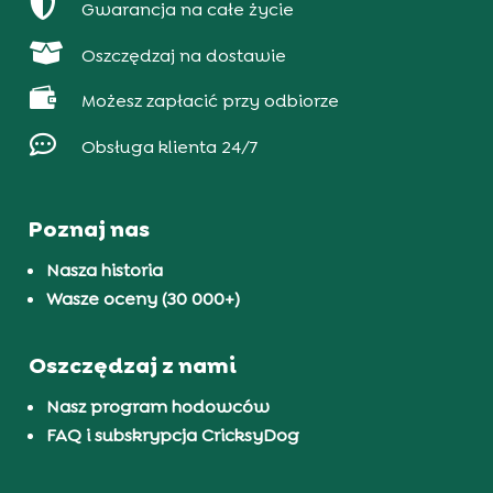

Gwarancja na całe życie

Oszczędzaj na dostawie

Możesz zapłacić przy odbiorze

Obsługa klienta 24/7
Poznaj nas
Nasza historia
Wasze oceny (30 000+)
Oszczędzaj z nami
Nasz program hodowców
FAQ i subskrypcja CricksyDog