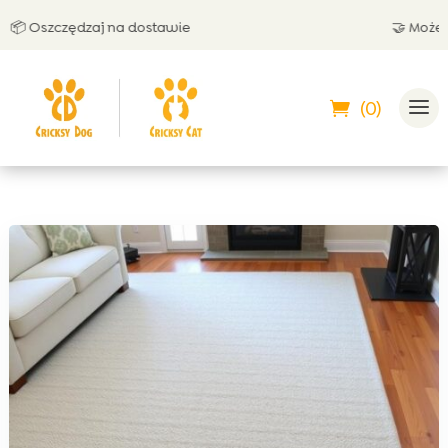
 Oszczędzaj na dostawie
🤝 Możesz za
(0)