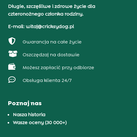
Długie, szczęśliwe i zdrowe życie dla
czteronożnego członka rodziny.
E-mail: witaj@cricksydog.pl

Gwarancja na całe życie

Oszczędzaj na dostawie

Możesz zapłacić przy odbiorze

Obsługa klienta 24/7
Poznaj nas
Nasza historia
Wasze oceny (30 000+)