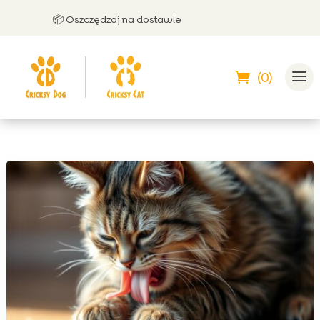
📦 Oszczędzaj na dostawie
🤝 
(0)