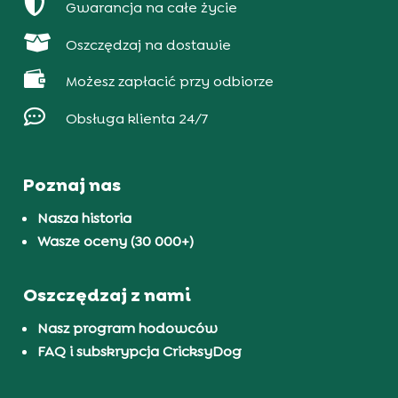

Gwarancja na całe życie

Oszczędzaj na dostawie

Możesz zapłacić przy odbiorze

Obsługa klienta 24/7
Poznaj nas
Nasza historia
Wasze oceny (30 000+)
Oszczędzaj z nami
Nasz program hodowców
FAQ i subskrypcja CricksyDog