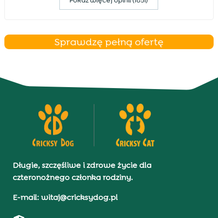
Pokaz więcej opinii (1851)
Sprawdzę pełną ofertę
Długie, szczęśliwe i zdrowe życie dla
czteronożnego członka rodziny.
E-mail: witaj@cricksydog.pl