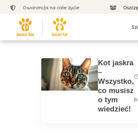
Gwarancja na całe życie
Oszcz


Sz
Kot jaskra
–
Wszystko,
co musisz
o tym
|
k
wiedzieć!