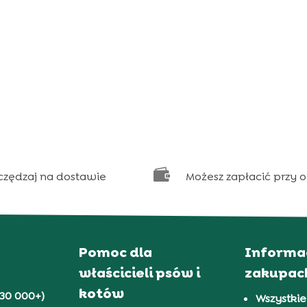

czędzaj na dostawie
Możesz zapłacić przy 
Pomoc dla
Informa
właścicieli psów i
zakupac
kotów
30 000+)
Wszystkie