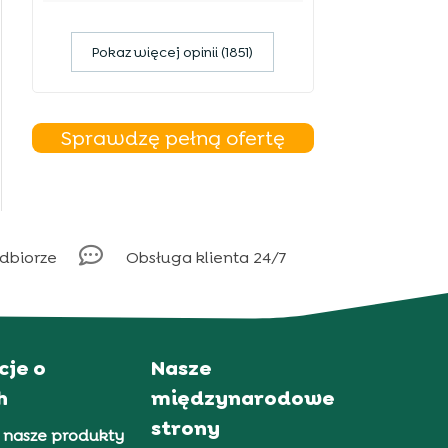
Pokaz więcej opinii (1851)
Sprawdzę pełną ofertę

odbiorze
Obsługa klienta 24/7
cje o
Nasze
h
międzynarodowe
strony
 nasze produkty