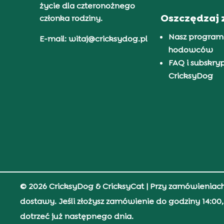
życie dla czteronożnego
Oszczędzaj 
członka rodziny.
Nasz program
E-mail: witaj@cricksydog.pl
hodowców
FAQ i subskry
CricksyDog
© 2026 CricksyDog & CricksyCat
| Przy zamówieniac
dostawy. Jeśli złożysz zamówienie do godziny 14:0
dotrzeć już następnego dnia.