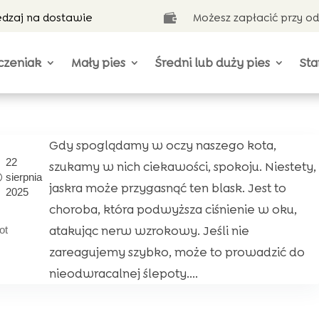
ędzaj na dostawie
Możesz zapłacić przy o

czeniak
Mały pies
Średni lub duży pies
Sta
Gdy spoglądamy w oczy naszego kota,
22
szukamy w nich ciekawości, spokoju. Niestety,
sierpnia
jaskra może przygasnąć ten blask. Jest to
2025
choroba, która podwyższa ciśnienie w oku,
atakując nerw wzrokowy. Jeśli nie
ot
zareagujemy szybko, może to prowadzić do
nieodwracalnej ślepoty....