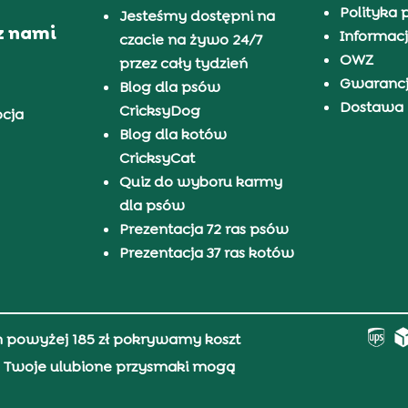
Polityka 
Jesteśmy dostępni na
z nami
Informacj
czacie na żywo 24/7
OWZ
przez cały tydzień
Gwaranc
Blog dla psów
Dostawa i
CricksyDog
pcja
Blog dla kotów
CricksyCat
Quiz do wyboru karmy
dla psów
Prezentacja 72 ras psów
Prezentacja 37 ras kotów
h powyżej 185 zł pokrywamy koszt
0, Twoje ulubione przysmaki mogą