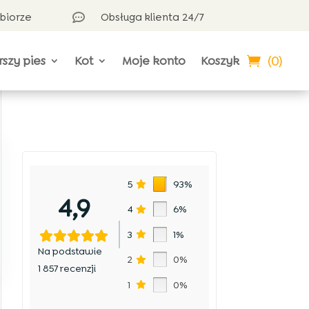
dbiorze
Obsługa klienta 24/7

(0)
rszy pies
Kot
Moje konto
Koszyk
5
93%
4,9
4
6%
3
1%
Na podstawie
2
0%
1 857 recenzji
1
0%