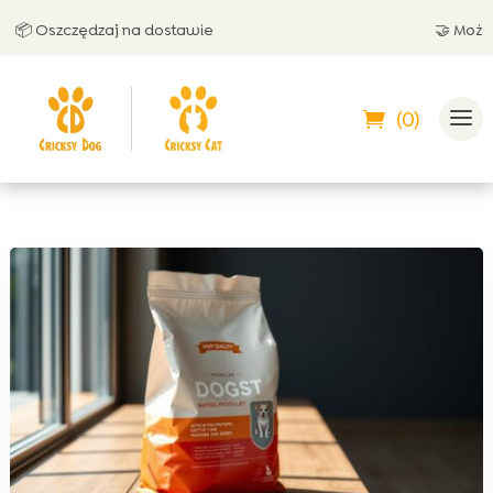
📦 Oszczędzaj na dostawie
🤝 Możesz 
(0)