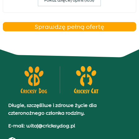
Pokaz więcej opinii (1851)
Sprawdzę pełną ofertę
Długie, szczęśliwe i zdrowe życie dla
czteronożnego członka rodziny.
E-mail: witaj@cricksydog.pl