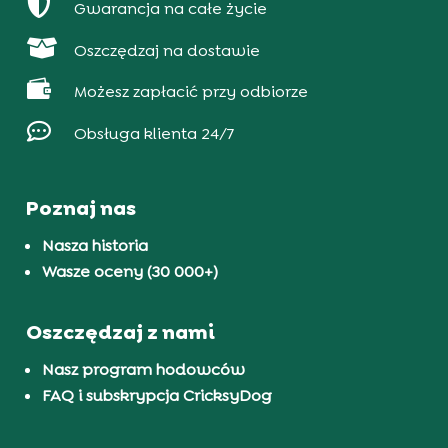

Gwarancja na całe życie

Oszczędzaj na dostawie

Możesz zapłacić przy odbiorze

Obsługa klienta 24/7
Poznaj nas
Nasza historia
Wasze oceny (30 000+)
Oszczędzaj z nami
Nasz program hodowców
FAQ i subskrypcja CricksyDog