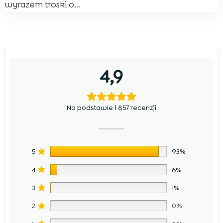
wyrazem troski o...
4,9
Na podstawie 1 857 recenzji
5
93%
4
6%
3
1%
2
0%