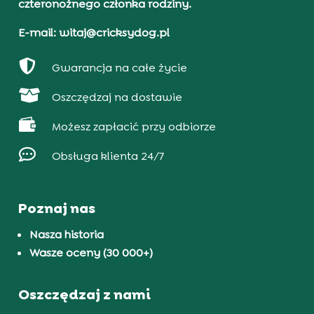
czteronożnego członka rodziny.
E-mail: witaj@cricksydog.pl

Gwarancja na całe życie

Oszczędzaj na dostawie

Możesz zapłacić przy odbiorze

Obsługa klienta 24/7
Poznaj nas
Nasza historia
Wasze oceny (30 000+)
Oszczędzaj z nami