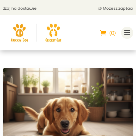
j na dostawie
🤝 Możesz zapłacić przy
(0)