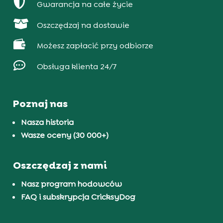

Gwarancja na całe życie

Oszczędzaj na dostawie

Możesz zapłacić przy odbiorze

Obsługa klienta 24/7
Poznaj nas
Nasza historia
Wasze oceny (30 000+)
Oszczędzaj z nami
Nasz program hodowców
FAQ i subskrypcja CricksyDog