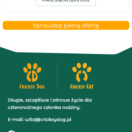
Pokaz więcej opinii (1851)
Sprawdzę pełną ofertę
Długie, szczęśliwe i zdrowe życie dla
czteronożnego członka rodziny.
E-mail: witaj@cricksydog.pl