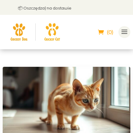
📦 Oszczędzaj na dostawie
🤝 Mo
(0)