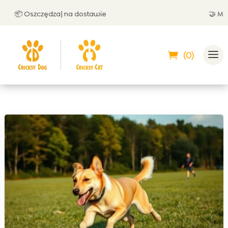
 Oszczędzaj na dostawie
🤝 Możesz za
(0)