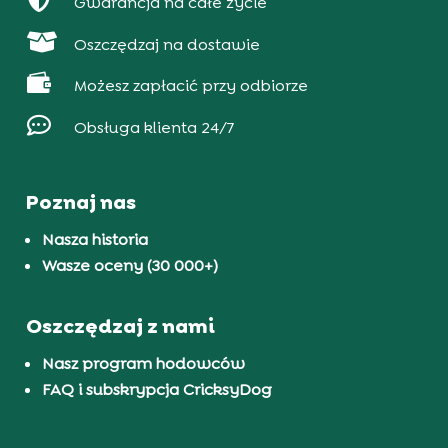
Gwarancja na całe życie

Oszczędzaj na dostawie

Możesz zapłacić przy odbiorze

Obsługa klienta 24/7
Poznaj nas
Nasza historia
Wasze oceny (30 000+)
Oszczędzaj z nami
Nasz program hodowców
FAQ i subskrypcja CricksyDog