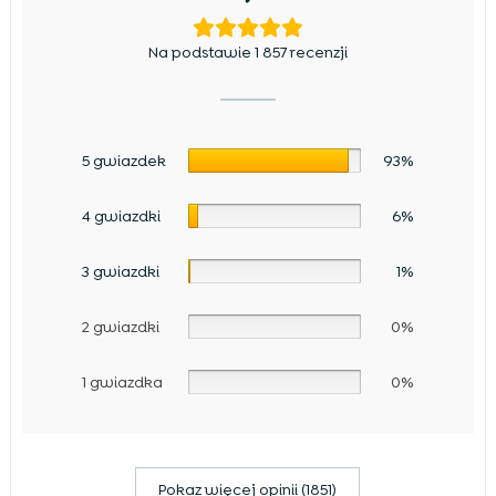
Na podstawie 1 857 recenzji
5 gwiazdek
93%
4 gwiazdki
6%
3 gwiazdki
1%
2 gwiazdki
0%
1 gwiazdka
0%
Pokaz więcej opinii (1851)