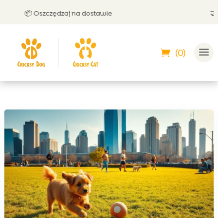
📦 Oszczędzaj na dostawie
🤝 Moż
(0)