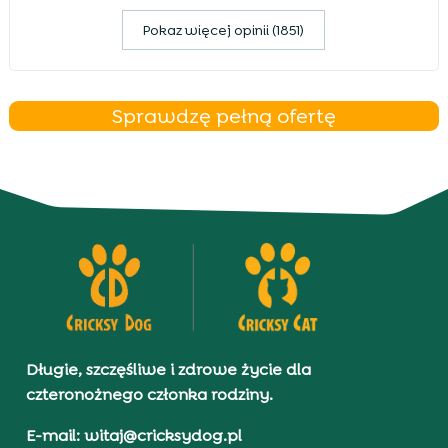
Pokaz więcej opinii (1851)
Sprawdzę pełną ofertę
Długie, szczęśliwe i zdrowe życie dla
czteronożnego członka rodziny.
E-mail: witaj@cricksydog.pl