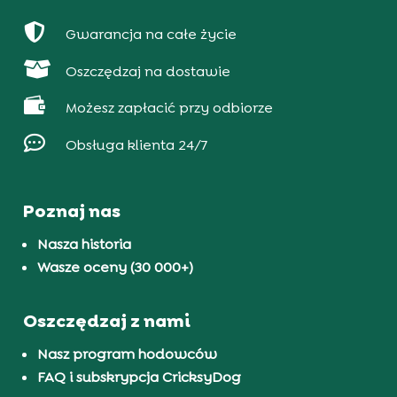

Gwarancja na całe życie

Oszczędzaj na dostawie

Możesz zapłacić przy odbiorze

Obsługa klienta 24/7
Poznaj nas
Nasza historia
Wasze oceny (30 000+)
Oszczędzaj z nami
Nasz program hodowców
FAQ i subskrypcja CricksyDog