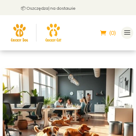
📦 Oszczędzaj na dostawie
🤝 M
(0)