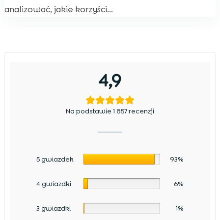
analizować, jakie korzyści...
4,9
Na podstawie 1 857 recenzji
5 gwiazdek
93%
4 gwiazdki
6%
3 gwiazdki
1%