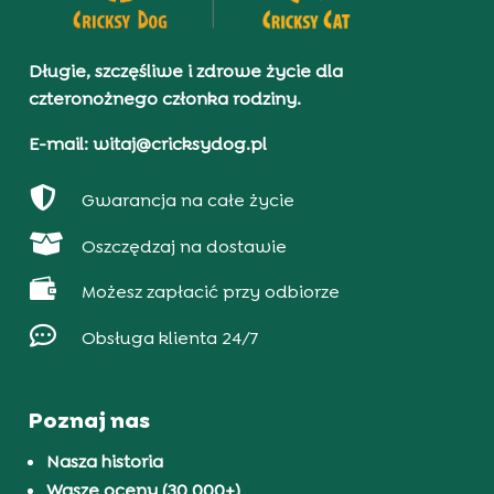
Długie, szczęśliwe i zdrowe życie dla
czteronożnego członka rodziny.
E-mail: witaj@cricksydog.pl

Gwarancja na całe życie

Oszczędzaj na dostawie

Możesz zapłacić przy odbiorze

Obsługa klienta 24/7
Poznaj nas
Nasza historia
Wasze oceny (30 000+)