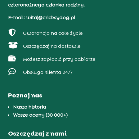
czteronożnego członka rodziny.
E-mail: witaj@cricksydog.pl

Gwarancja na całe życie

Oszczędzaj na dostawie

Możesz zapłacić przy odbiorze

Obsługa klienta 24/7
Poznaj nas
Nasza historia
Wasze oceny (30 000+)
Oszczędzaj z nami