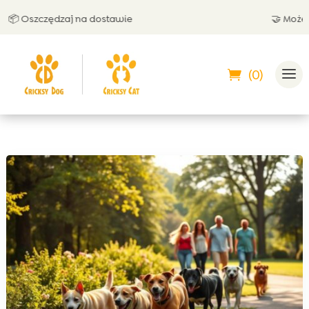
 Oszczędzaj na dostawie
🤝 Możesz za
(0)