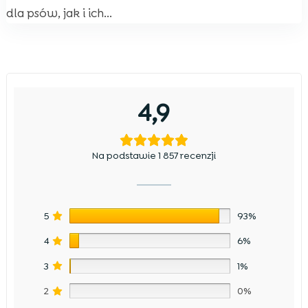
dla psów, jak i ich...
4,9
Na podstawie 1 857 recenzji
5
93%
4
6%
3
1%
2
0%