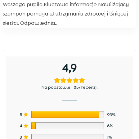
Waszego pupila.Kluczowe informacje Nawilżający
szampon pomaga w utrzymaniu zdrowej i lśniącej
sierści. Odpowiednia...
4,9
Na podstawie 1 857 recenzji
5
93%
4
6%
3
1%