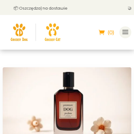
📦 Oszczędzaj na dostawie
🤝 Możesz 
(0)