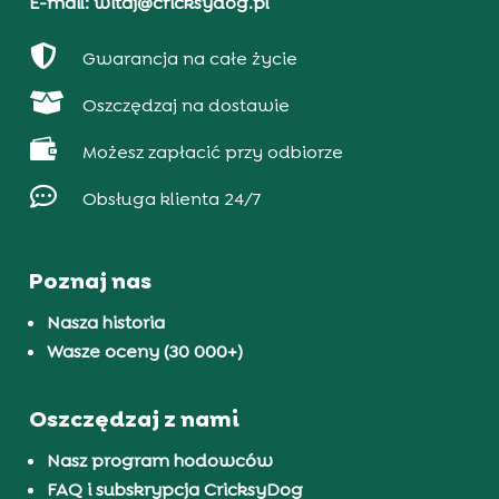
E-mail: witaj@cricksydog.pl

Gwarancja na całe życie

Oszczędzaj na dostawie

Możesz zapłacić przy odbiorze

Obsługa klienta 24/7
Poznaj nas
Nasza historia
Wasze oceny (30 000+)
Oszczędzaj z nami
Nasz program hodowców
FAQ i subskrypcja CricksyDog