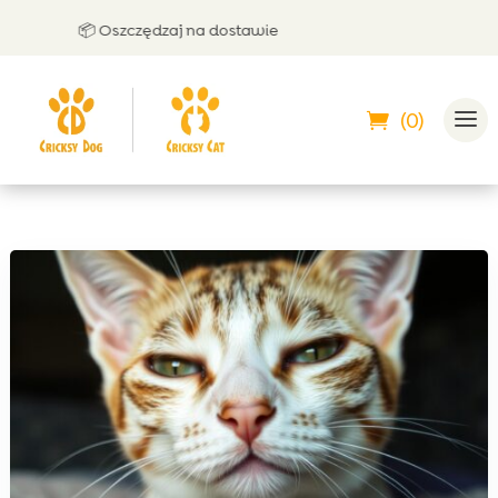
📦 Oszczędzaj na dostawie
🤝 
(0)