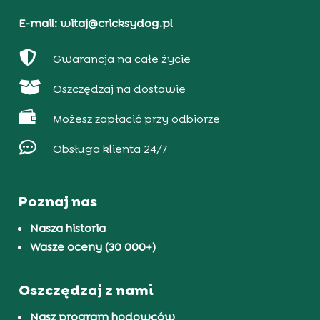
E-mail: witaj@cricksydog.pl

Gwarancja na całe życie

Oszczędzaj na dostawie

Możesz zapłacić przy odbiorze

Obsługa klienta 24/7
Poznaj nas
Nasza historia
Wasze oceny (30 000+)
Oszczędzaj z nami
Nasz program hodowców