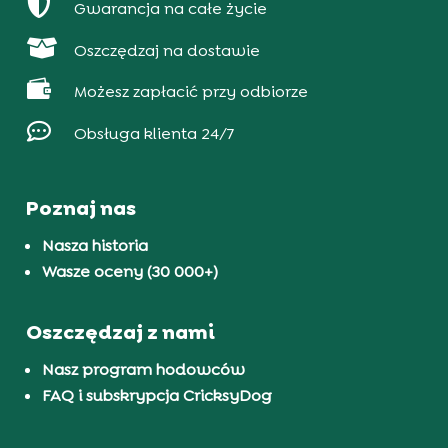

Gwarancja na całe życie

Oszczędzaj na dostawie

Możesz zapłacić przy odbiorze

Obsługa klienta 24/7
Poznaj nas
Nasza historia
Wasze oceny (30 000+)
Oszczędzaj z nami
Nasz program hodowców
FAQ i subskrypcja CricksyDog