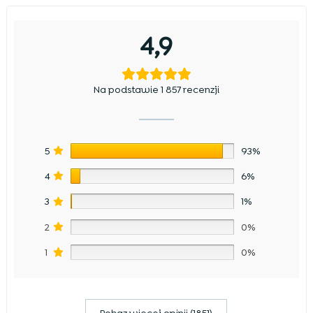
4,9
Na podstawie 1 857 recenzji
5
93%
4
6%
3
1%
2
0%
1
0%