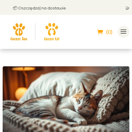
📦 Oszczędzaj na dostawie
🤝 Może
(0)