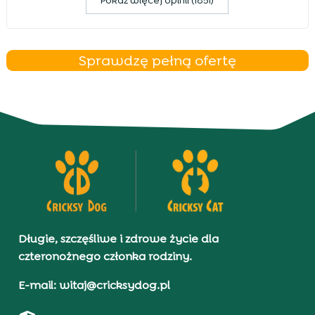
Pokaz więcej opinii (1851)
Sprawdzę pełną ofertę
Długie, szczęśliwe i zdrowe życie dla
czteronożnego członka rodziny.
E-mail: witaj@cricksydog.pl