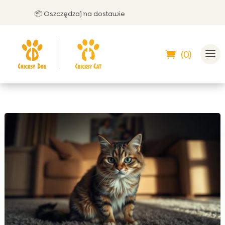
📦 Oszczędzaj na dostawie
🤝 
(0)