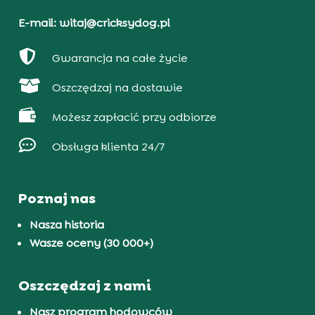
E-mail: witaj@cricksydog.pl

Gwarancja na całe życie

Oszczędzaj na dostawie

Możesz zapłacić przy odbiorze

Obsługa klienta 24/7
Poznaj nas
Nasza historia
Wasze oceny (30 000+)
Oszczędzaj z nami
Nasz program hodowców