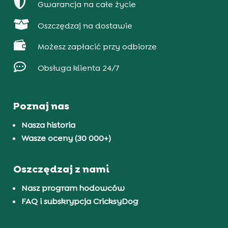

Gwarancja na całe życie

Oszczędzaj na dostawie

Możesz zapłacić przy odbiorze

Obsługa klienta 24/7
Poznaj nas
Nasza historia
Wasze oceny (30 000+)
Oszczędzaj z nami
Nasz program hodowców
FAQ i subskrypcja CricksyDog