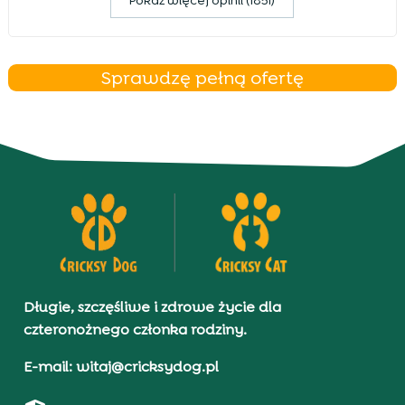
Pokaz więcej opinii (1851)
Sprawdzę pełną ofertę
Długie, szczęśliwe i zdrowe życie dla
czteronożnego członka rodziny.
E-mail: witaj@cricksydog.pl