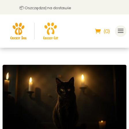
📦 Oszczędzaj na dostawie
🤝 
(0)