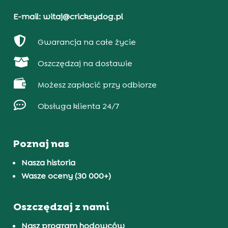
E-mail: witaj@cricksydog.pl

Gwarancja na całe życie

Oszczędzaj na dostawie

Możesz zapłacić przy odbiorze

Obsługa klienta 24/7
Poznaj nas
Nasza historia
Wasze oceny (30 000+)
Oszczędzaj z nami
Nasz program hodowców