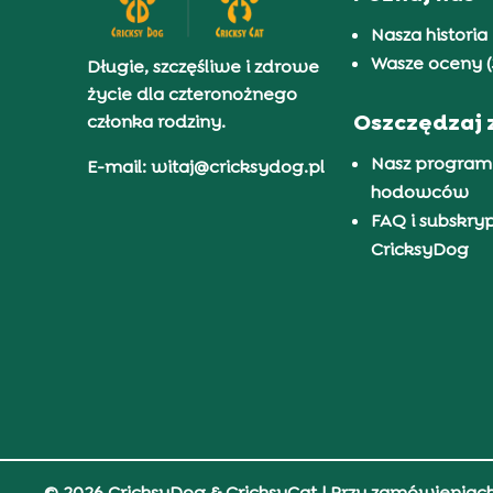
Nasza historia
Wasze oceny (
Długie, szczęśliwe i zdrowe
życie dla czteronożnego
Oszczędzaj 
członka rodziny.
Nasz program
E-mail: witaj@cricksydog.pl
hodowców
FAQ i subskry
CricksyDog
© 2026 CricksyDog & CricksyCat
| Przy zamówieniac