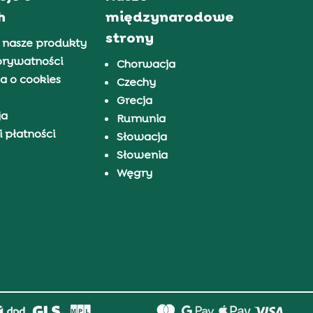
h
międzynarodowe
strony
 nasze produkty
prywatności
Chorwacja
a o cookies
Czechy
Grecja
ja
Rumunia
 płatności
Słowacja
Słowenia
Węgry