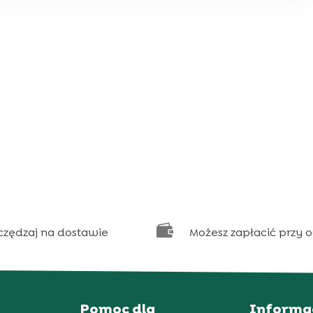

czędzaj na dostawie
Możesz zapłacić przy 
Pomoc dla
Informa