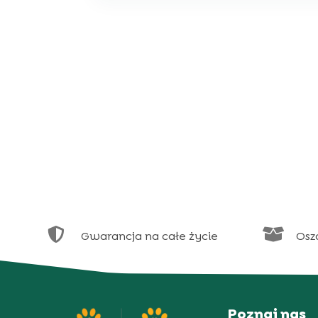


Gwarancja na całe życie
Osz
Poznaj nas