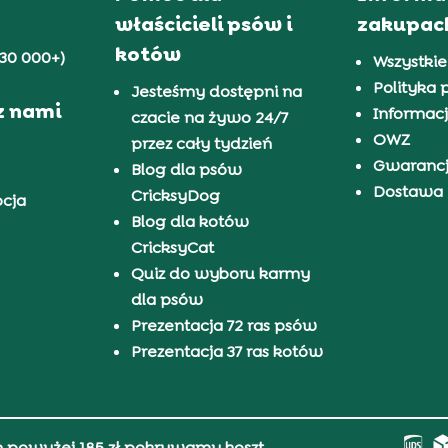
właścicieli psów i
zakupac
kotów
30 000+)
Wszystkie
Polityka 
Jesteśmy dostępni na
z nami
Informacj
czacie na żywo 24/7
OWZ
przez cały tydzień
Gwaranc
Blog dla psów
Dostawa i
CricksyDog
pcja
Blog dla kotów
CricksyCat
Quiz do wyboru karmy
dla psów
Prezentacja 72 ras psów
Prezentacja 37 ras kotów
h powyżej 185 zł pokrywamy koszt