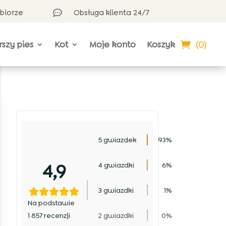
dbiorze
Obsługa klienta 24/7

(0)
rszy pies
Kot
Moje konto
Koszyk
5 gwiazdek
93%
4,9
4 gwiazdki
6%
3 gwiazdki
1%
Na podstawie
1 857 recenzji
2 gwiazdki
0%