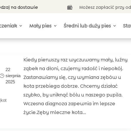
ędzaj na dostawie
Możesz zapłacić przy o

czeniak
Mały pies
Średni lub duży pies
Sta
Kiedy pierwszy raz wyczuwamy mały, luźny
ząbek na dłoni, czujemy radość i niepokój.
22
sierpnia
Zastanawiamy się, czy wymiana zębów u
2025
kota przebiega dobrze. Chcemy działać
szybko, by uniknąć bólu u naszego pupila.
|
kot
Wczesna diagnoza zapewnia im lepsze
życie.Zęby mleczne kota...