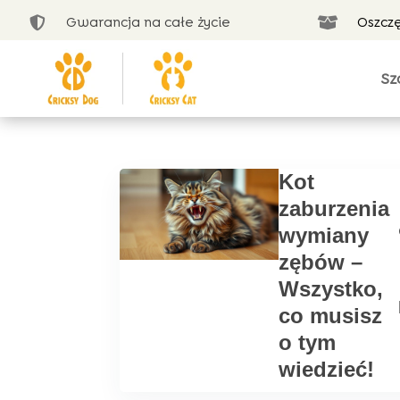
Gwarancja na całe życie
Oszcz


Sz
Kot
zaburzenia
wymiany
zębów –
Wszystko,
co musisz
o tym
wiedzieć!