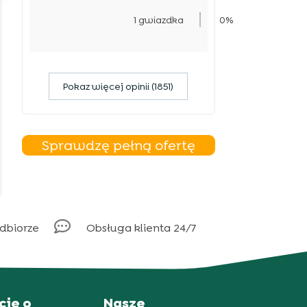
1 gwiazdka
0%
Pokaz więcej opinii (1851)
Sprawdzę pełną ofertę

odbiorze
Obsługa klienta 24/7
cje o
Nasze