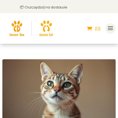
📦 Oszczędzaj na dostawie
🤝
(0)