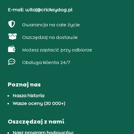
E-mail: witaj@cricksydog.pl

Gwarancja na całe życie

Oszczędzaj na dostawie

Możesz zapłacić przy odbiorze

Obsługa klienta 24/7
Poznaj nas
Nasza historia
Wasze oceny (30 000+)
Oszczędzaj z nami
Nasz program hodowców