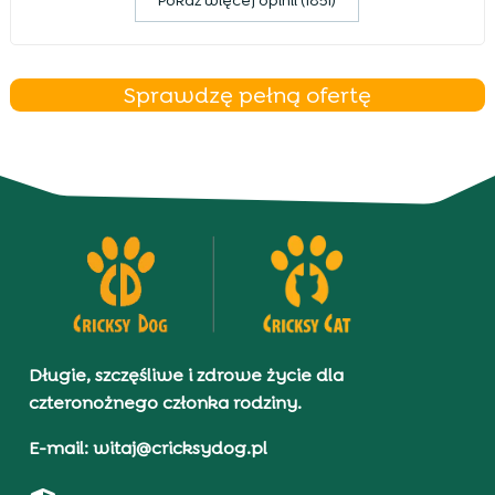
Pokaz więcej opinii (1851)
Sprawdzę pełną ofertę
Długie, szczęśliwe i zdrowe życie dla
czteronożnego członka rodziny.
E-mail: witaj@cricksydog.pl