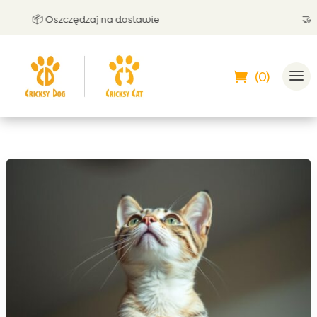
📦 Oszczędzaj na dostawie
🤝 Mo
(0)