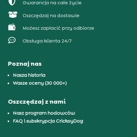

Gwarancja na całe życie

Oszczędzaj na dostawie

Możesz zapłacić przy odbiorze

Obsługa klienta 24/7
Poznaj nas
Nasza historia
Wasze oceny (30 000+)
Oszczędzaj z nami
Nasz program hodowców
FAQ i subskrypcja CricksyDog