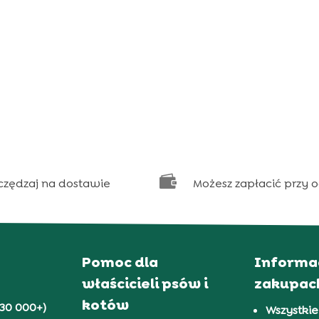

czędzaj na dostawie
Możesz zapłacić przy 
Pomoc dla
Informa
właścicieli psów i
zakupac
kotów
30 000+)
Wszystkie