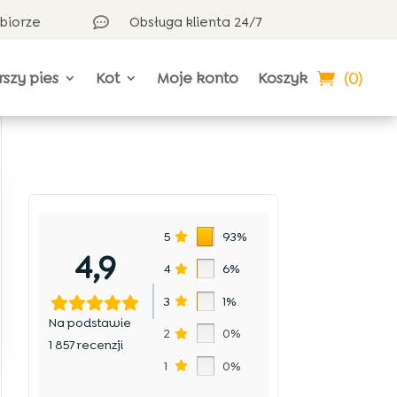
dbiorze
Obsługa klienta 24/7

(0)
rszy pies
Kot
Moje konto
Koszyk
5
93%
4,9
4
6%
3
1%
Na podstawie
2
0%
1 857 recenzji
1
0%