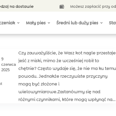
ędzaj na dostawie
Możesz zapłacić przy o

czeniak
Mały pies
Średni lub duży pies
Sta
Czy zauważyliście, że Wasz kot nagle przestaje
9
jeść z miski, mimo że wcześniej robił to
czerwca
chętnie? Często wydaje się, że nie ma ku temu
2025
powodu. Jednakże rzeczywiste przyczyny
mogą być złożone i
ot
wielowymiarowe.Zastanówmy się nad
różnymi czynnikami, które mogą wpłynąć na...