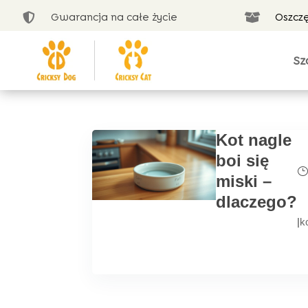
Gwarancja na całe życie
Oszcz


Sz
Kot nagle
boi się
miski –
dlaczego?
|
k