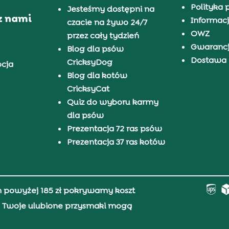
Polityka 
Jesteśmy dostępni na
z nami
Informacj
czacie na żywo 24/7
OWZ
przez cały tydzień
Gwaranc
Blog dla psów
Dostawa i
CricksyDog
pcja
Blog dla kotów
CricksyCat
Quiz do wyboru karmy
dla psów
Prezentacja 72 ras psów
Prezentacja 37 ras kotów
h powyżej 185 zł pokrywamy koszt
0, Twoje ulubione przysmaki mogą