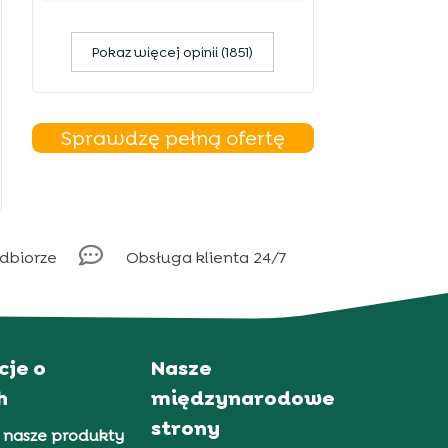
Pokaz więcej opinii (1851)
Sprawdzę pełną ofertę

odbiorze
Obsługa klienta 24/7
cje o
Nasze
h
międzynarodowe
strony
 nasze produkty