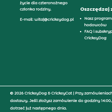
życie dla czteronożnego
Oszczędzaj 
członka rodziny.
Nasz program
E-mail: witaj@cricksydog.pl
hodowców
FAQ i subskry
CricksyDog
© 2026 CricksyDog & CricksyCat
| Przy zamówieniac
dostawy. Jeśli złożysz zamówienie do godziny 14:0
dotrzeć już następnego dnia.