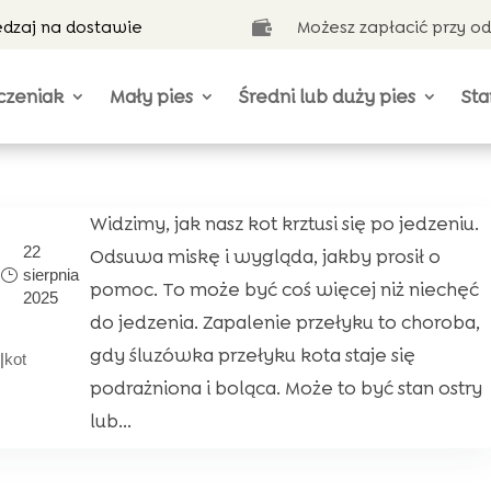
ędzaj na dostawie
Możesz zapłacić przy o

czeniak
Mały pies
Średni lub duży pies
Sta
Widzimy, jak nasz kot krztusi się po jedzeniu.
22
Odsuwa miskę i wygląda, jakby prosił o
sierpnia
pomoc. To może być coś więcej niż niechęć
2025
do jedzenia. Zapalenie przełyku to choroba,
gdy śluzówka przełyku kota staje się
|
kot
podrażniona i boląca. Może to być stan ostry
lub...