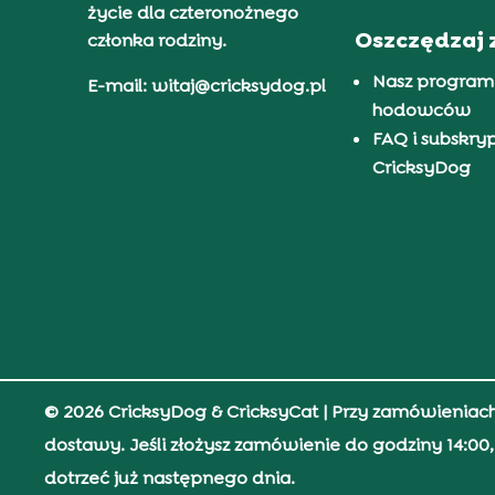
życie dla czteronożnego
Oszczędzaj 
członka rodziny.
Nasz program
E-mail: witaj@cricksydog.pl
hodowców
FAQ i subskry
CricksyDog
© 2026 CricksyDog & CricksyCat
| Przy zamówieniac
dostawy. Jeśli złożysz zamówienie do godziny 14:0
dotrzeć już następnego dnia.