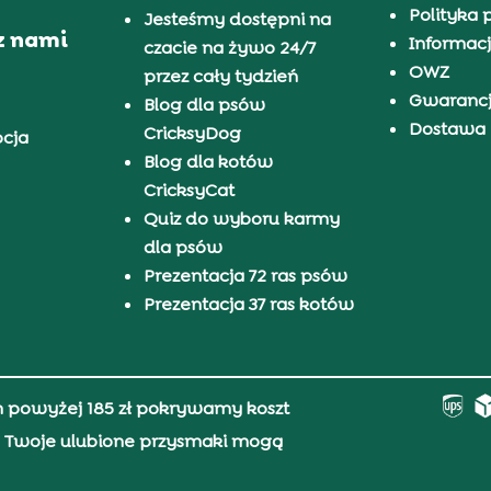
Polityka 
Jesteśmy dostępni na
z nami
Informacj
czacie na żywo 24/7
OWZ
przez cały tydzień
Gwaranc
Blog dla psów
Dostawa i
CricksyDog
pcja
Blog dla kotów
CricksyCat
Quiz do wyboru karmy
dla psów
Prezentacja 72 ras psów
Prezentacja 37 ras kotów
h powyżej 185 zł pokrywamy koszt
0, Twoje ulubione przysmaki mogą