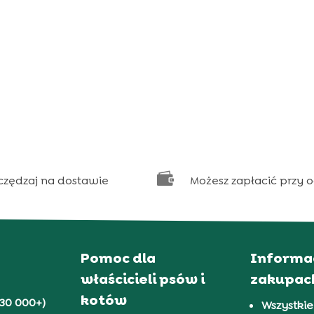

czędzaj na dostawie
Możesz zapłacić przy 
Pomoc dla
Informa
właścicieli psów i
zakupac
kotów
30 000+)
Wszystkie