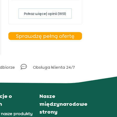
Pokaz więcej opinii (1851)
Sprawdzę pełną ofertę

odbiorze
Obsługa klienta 24/7
cje o
Nasze
h
międzynarodowe
strony
 nasze produkty