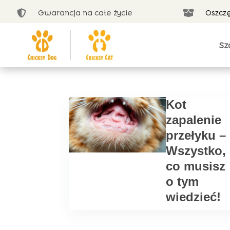
Gwarancja na całe życie
Oszcz


Sz
Kot
zapalenie
przełyku –
Wszystko,
co musisz
o tym
wiedzieć!