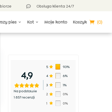
dbiorze
Obsługa klienta 24/7

(0)
rszy pies
Kot
Moje konto
Koszyk
5
93%
4,9
4
6%
3
1%
Na podstawie
2
0%
1 857 recenzji
1
0%