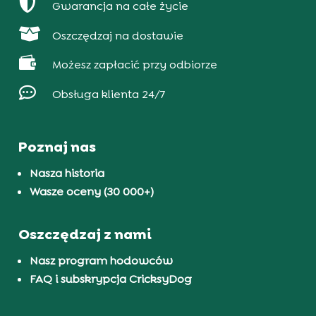

Gwarancja na całe życie

Oszczędzaj na dostawie

Możesz zapłacić przy odbiorze

Obsługa klienta 24/7
Poznaj nas
Nasza historia
Wasze oceny (30 000+)
Oszczędzaj z nami
Nasz program hodowców
FAQ i subskrypcja CricksyDog