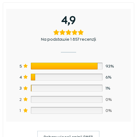
4,9
Na podstawie 1 857 recenzji
5
93%
4
6%
3
1%
2
0%
1
0%