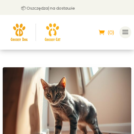
📦 Oszczędzaj na dostawie
🤝 
(0)