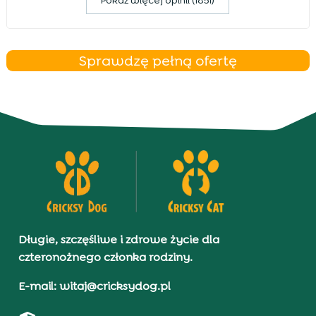
Pokaz więcej opinii (1851)
Sprawdzę pełną ofertę
Długie, szczęśliwe i zdrowe życie dla
czteronożnego członka rodziny.
E-mail: witaj@cricksydog.pl