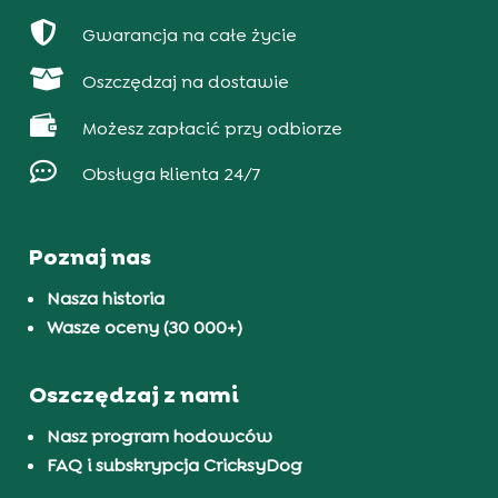

Gwarancja na całe życie

Oszczędzaj na dostawie

Możesz zapłacić przy odbiorze

Obsługa klienta 24/7
Poznaj nas
Nasza historia
Wasze oceny (30 000+)
Oszczędzaj z nami
Nasz program hodowców
FAQ i subskrypcja CricksyDog