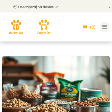
📦 Oszczędzaj na dostawie
🤝 Mo
(0)