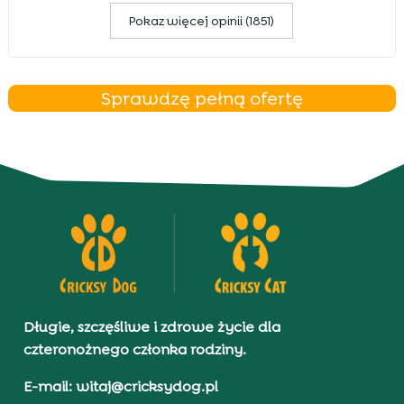
Pokaz więcej opinii (1851)
Sprawdzę pełną ofertę
Długie, szczęśliwe i zdrowe życie dla
czteronożnego członka rodziny.
E-mail: witaj@cricksydog.pl