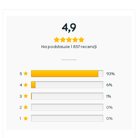
4,9
Na podstawie 1 857 recenzji
5
93%
4
6%
3
1%
2
0%
1
0%