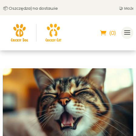
 Oszczędzaj na dostawie
🤝 Możesz za
(0)