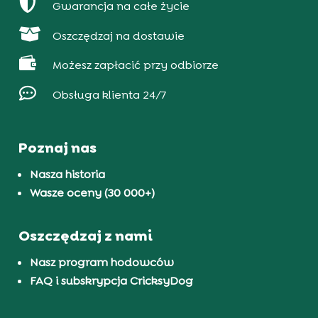

Gwarancja na całe życie

Oszczędzaj na dostawie

Możesz zapłacić przy odbiorze

Obsługa klienta 24/7
Poznaj nas
Nasza historia
Wasze oceny (30 000+)
Oszczędzaj z nami
Nasz program hodowców
FAQ i subskrypcja CricksyDog