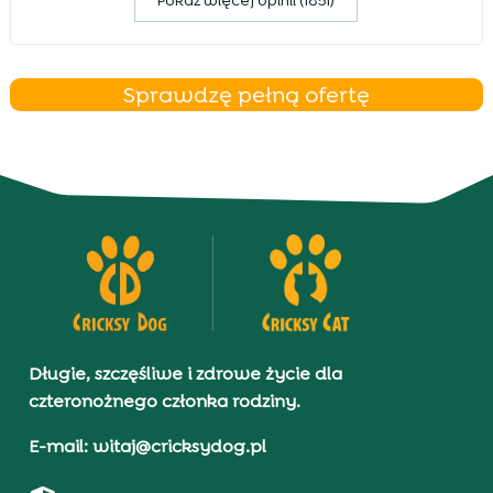
Pokaz więcej opinii (1851)
Sprawdzę pełną ofertę
Długie, szczęśliwe i zdrowe życie dla
czteronożnego członka rodziny.
E-mail: witaj@cricksydog.pl