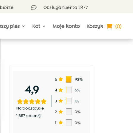
dbiorze
Obsługa klienta 24/7

(0)
rszy pies
Kot
Moje konto
Koszyk
,
5
93%
4,9
4
6%
3
1%
Na podstawie
2
0%
1 857 recenzji
1
0%