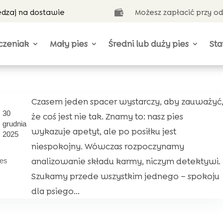
ędzaj na dostawie
Możesz zapłacić przy o

czeniak
Mały pies
Średni lub duży pies
Sta
Czasem jeden spacer wystarczy, aby zauważyć
30
że coś jest nie tak. Znamy to: nasz pies
grudnia
wykazuje apetyt, ale po posiłku jest
2025
niespokojny. Wówczas rozpoczynamy
analizowanie składu karmy, niczym detektywi.
ies
Szukamy przede wszystkim jednego – spokoju
dla psiego...