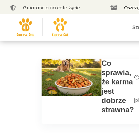
Gwarancja na całe życie
Oszcz


Sz
Co
sprawia,
że karma
jest
dobrze
|
p
strawna?