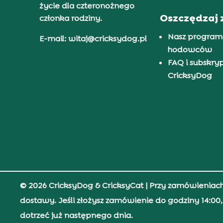
życie dla czteronożnego
Oszczędzaj 
członka rodziny.
Nasz program
E-mail: witaj@cricksydog.pl
hodowców
FAQ i subskry
CricksyDog
© 2026 CricksyDog & CricksyCat
| Przy zamówieniac
dostawy. Jeśli złożysz zamówienie do godziny 14:0
dotrzeć już następnego dnia.