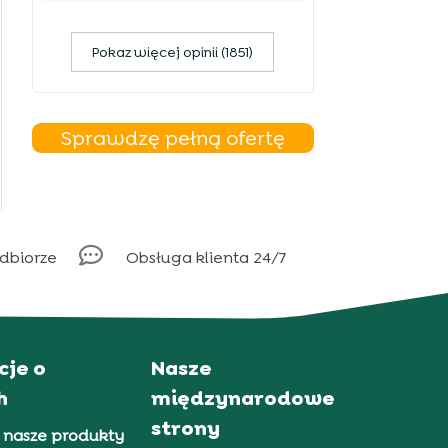
Pokaz więcej opinii (1851)
Sprawdzę pełną ofertę

odbiorze
Obsługa klienta 24/7
cje o
Nasze
h
międzynarodowe
strony
 nasze produkty