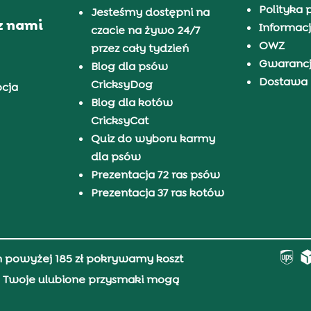
Polityka 
Jesteśmy dostępni na
z nami
Informacj
czacie na żywo 24/7
OWZ
przez cały tydzień
Gwaranc
Blog dla psów
Dostawa i
CricksyDog
pcja
Blog dla kotów
CricksyCat
Quiz do wyboru karmy
dla psów
Prezentacja 72 ras psów
Prezentacja 37 ras kotów
h powyżej 185 zł pokrywamy koszt
0, Twoje ulubione przysmaki mogą