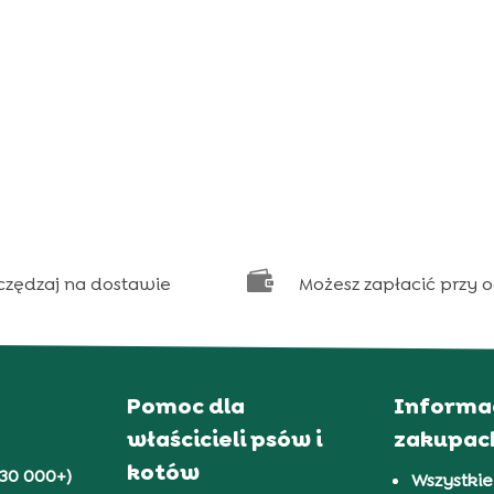

czędzaj na dostawie
Możesz zapłacić przy 
Pomoc dla
Informa
właścicieli psów i
zakupac
kotów
30 000+)
Wszystkie