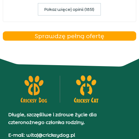
Pokaz więcej opinii (1851)
Sprawdzę pełną ofertę
Długie, szczęśliwe i zdrowe życie dla
czteronożnego członka rodziny.
E-mail: witaj@cricksydog.pl