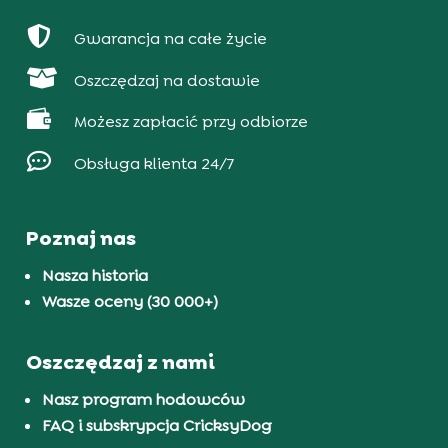

Gwarancja na całe życie

Oszczędzaj na dostawie

Możesz zapłacić przy odbiorze

Obsługa klienta 24/7
Poznaj nas
Nasza historia
Wasze oceny (30 000+)
Oszczędzaj z nami
Nasz program hodowców
FAQ i subskrypcja CricksyDog