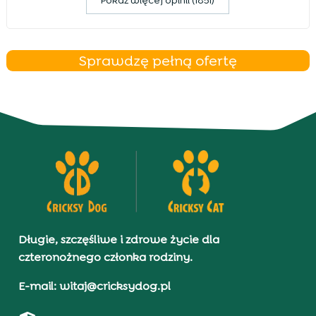
Pokaz więcej opinii (1851)
Sprawdzę pełną ofertę
Długie, szczęśliwe i zdrowe życie dla
czteronożnego członka rodziny.
E-mail: witaj@cricksydog.pl