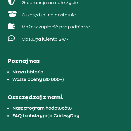

Gwarancja na całe życie

Oszczędzaj na dostawie

Możesz zapłacić przy odbiorze

Obsługa klienta 24/7
Poznaj nas
Nasza historia
Wasze oceny (30 000+)
Oszczędzaj z nami
Nasz program hodowców
FAQ i subskrypcja CricksyDog