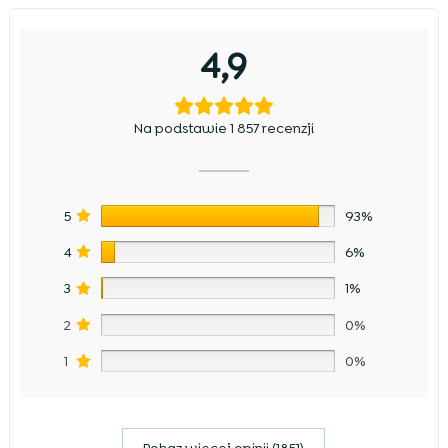
4,9
Na podstawie 1 857 recenzji
5
93%
4
6%
3
1%
2
0%
1
0%