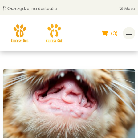
Oszczędzaj na dostawie
🤝 Możesz zap
(0)