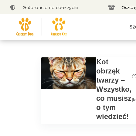
Gwarancja na całe życie
Oszcz


Sz
Kot
obrzęk
twarzy –
Wszystko,
co musisz
|
k
o tym
wiedzieć!