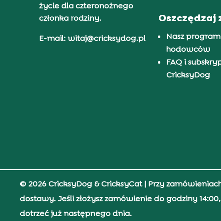
życie dla czteronożnego
Oszczędzaj 
członka rodziny.
Nasz program
E-mail: witaj@cricksydog.pl
hodowców
FAQ i subskry
CricksyDog
© 2026 CricksyDog & CricksyCat
| Przy zamówieniac
dostawy. Jeśli złożysz zamówienie do godziny 14:0
dotrzeć już następnego dnia.