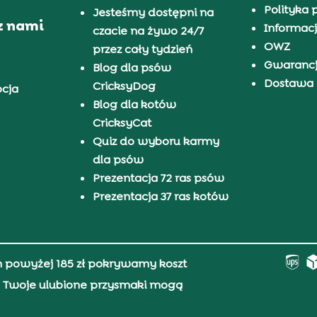
Polityka 
Jesteśmy dostępni na
z nami
Informacj
czacie na żywo 24/7
OWZ
przez cały tydzień
Gwaranc
Blog dla psów
Dostawa i
CricksyDog
pcja
Blog dla kotów
CricksyCat
Quiz do wyboru karmy
dla psów
Prezentacja 72 ras psów
Prezentacja 37 ras kotów
h powyżej 185 zł pokrywamy koszt
0, Twoje ulubione przysmaki mogą