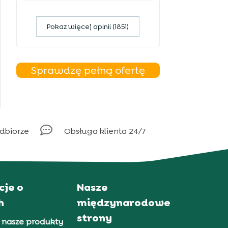
Pokaz więcej opinii (1851)
Sprawdzę pełną ofertę

odbiorze
Obsługa klienta 24/7
cje o
Nasze
h
międzynarodowe
strony
 nasze produkty