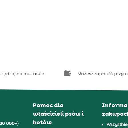

czędzaj na dostawie
Możesz zapłacić przy 
Pomoc dla
Informa
właścicieli psów i
zakupac
kotów
30 000+)
Wszystkie