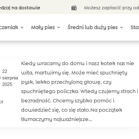
ędzaj na dostawie
Możesz zapłacić przy o

czeniak
Mały pies
Średni lub duży pies
Sta
Kiedy wracamy do domu i nasz kotek nas nie
22
wita, martwimy się. Może mieć spuchnięty
sierpnia
pysk, lekko przechyloną głowę, czy
2025
spuchniętego policzka. Wtedy czujemy strach i
bezradność. Chcemy szybko pomóc i
ot
dowiedzieć się, co się stało.Na początek
tłumaczymy najważniejsze...