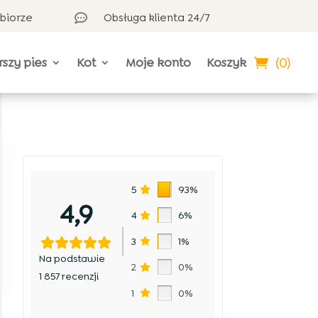
dbiorze
Obsługa klienta 24/7

(0)
rszy pies
Kot
Moje konto
Koszyk
5
93%
4,9
4
6%
3
1%
Na podstawie
2
0%
1 857 recenzji
1
0%