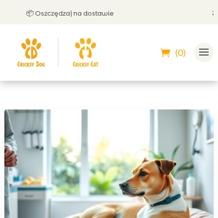
📦 Oszczędzaj na dostawie
🤝 Moż
(0)