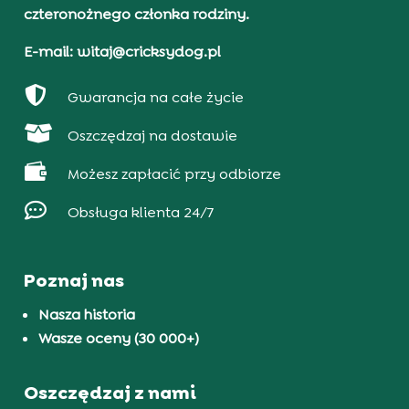
czteronożnego członka rodziny.
E-mail: witaj@cricksydog.pl

Gwarancja na całe życie

Oszczędzaj na dostawie

Możesz zapłacić przy odbiorze

Obsługa klienta 24/7
Poznaj nas
Nasza historia
Wasze oceny (30 000+)
Oszczędzaj z nami