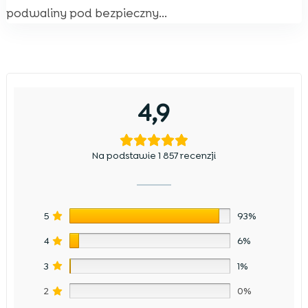
podwaliny pod bezpieczny...
4,9
Na podstawie 1 857 recenzji
5
93%
4
6%
3
1%
2
0%