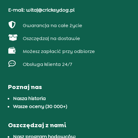
E-mail: witaj@cricksydog.pl

Gwarancja na całe życie

Oszczędzaj na dostawie

Możesz zapłacić przy odbiorze

Obsługa klienta 24/7
Poznaj nas
Nasza historia
Wasze oceny (30 000+)
Oszczędzaj z nami
Nasz program hodowców