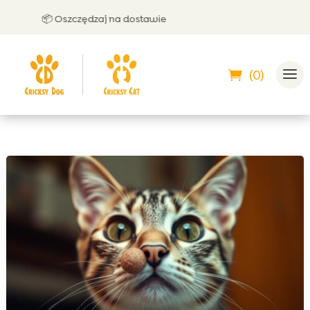
📦 Oszczędzaj na dostawie
🤝 Mo
(0)