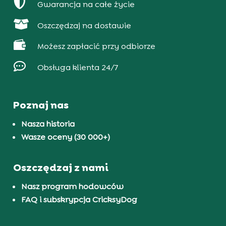

Gwarancja na całe życie

Oszczędzaj na dostawie

Możesz zapłacić przy odbiorze

Obsługa klienta 24/7
Poznaj nas
Nasza historia
Wasze oceny (30 000+)
Oszczędzaj z nami
Nasz program hodowców
FAQ i subskrypcja CricksyDog