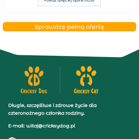
Pokaz więcej opinii (1851)
Sprawdzę pełną ofertę
Długie, szczęśliwe i zdrowe życie dla
czteronożnego członka rodziny.
E-mail: witaj@cricksydog.pl