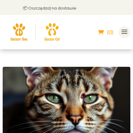
📦 Oszczędzaj na dostawie
🤝
(0)