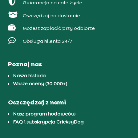

Gwarancja na całe życie

Oszczędzaj na dostawie

Możesz zapłacić przy odbiorze

Obsługa klienta 24/7
Poznaj nas
Nasza historia
Wasze oceny (30 000+)
Oszczędzaj z nami
Nasz program hodowców
FAQ i subskrypcja CricksyDog