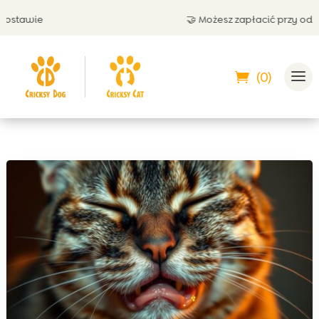
tawie
🤝 Możesz zapłacić przy odbiorz
(0)