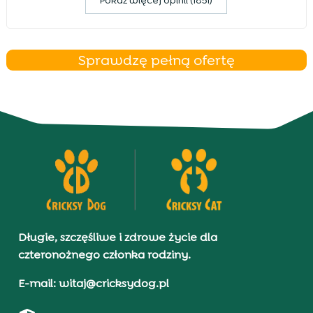
Pokaz więcej opinii (1851)
Sprawdzę pełną ofertę
Długie, szczęśliwe i zdrowe życie dla
czteronożnego członka rodziny.
E-mail: witaj@cricksydog.pl