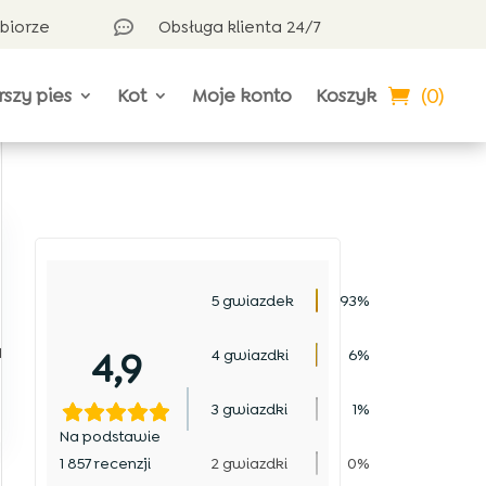
dbiorze
Obsługa klienta 24/7

(0)
rszy pies
Kot
Moje konto
Koszyk
5 gwiazdek
93%
a
4,9
4 gwiazdki
6%
3 gwiazdki
1%
Na podstawie
1 857 recenzji
2 gwiazdki
0%