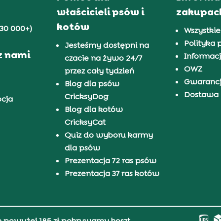
właścicieli psów i
zakupac
kotów
30 000+)
Wszystkie
Polityka 
Jesteśmy dostępni na
z nami
Informacj
czacie na żywo 24/7
OWZ
przez cały tydzień
Gwaranc
Blog dla psów
Dostawa i
CricksyDog
pcja
Blog dla kotów
CricksyCat
Quiz do wyboru karmy
dla psów
Prezentacja 72 ras psów
Prezentacja 37 ras kotów
h powyżej 185 zł pokrywamy koszt