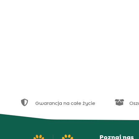


Gwarancja na całe życie
Osz
Poznaj nas