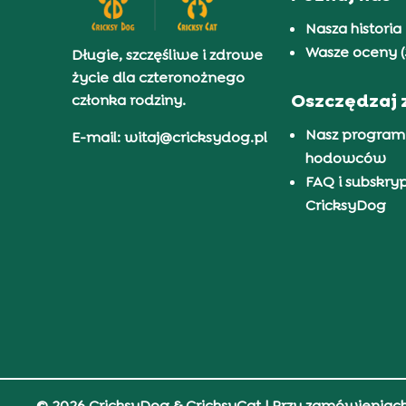
Nasza historia
Wasze oceny (
Długie, szczęśliwe i zdrowe
życie dla czteronożnego
Oszczędzaj 
członka rodziny.
Nasz program
E-mail: witaj@cricksydog.pl
hodowców
FAQ i subskry
CricksyDog
© 2026 CricksyDog & CricksyCat
| Przy zamówieniac