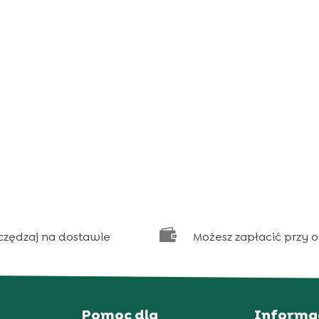

czędzaj na dostawie
Możesz zapłacić przy 
Pomoc dla
Informa