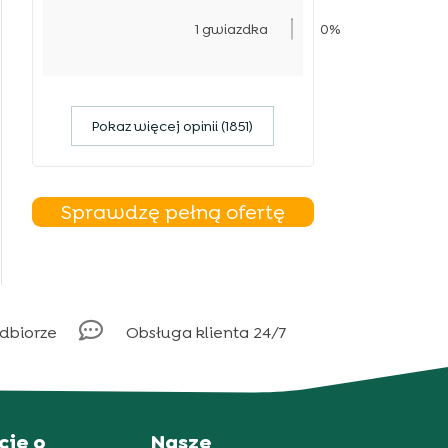
1 gwiazdka
0%
Pokaz więcej opinii (1851)
Sprawdzę pełną ofertę

odbiorze
Obsługa klienta 24/7
cje o
Nasze