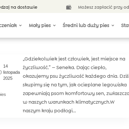
ędzaj na dostawie
Możesz zapłacić przy o

czeniak
Mały pies
Średni lub duży pies
Sta
„Gdziekolwiek jest człowiek, jest miejsce na
14
życzliwość.” — Seneka. Dając ciepło,
listopada
okazujemy psu życzliwość każdego dnia. Dziś
2025
skupimy się na tym, jak ocieplane legowiska
zapewniają psom komfortowy sen, zwłaszcz
pies
w naszych warunkach klimatycznych.W
naszym kraju podłogi...