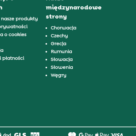
h
międzynarodowe
strony
 nasze produkty
prywatności
Chorwacja
a o cookies
Czechy
Grecja
ja
Rumunia
 płatności
Słowacja
Słowenia
Węgry