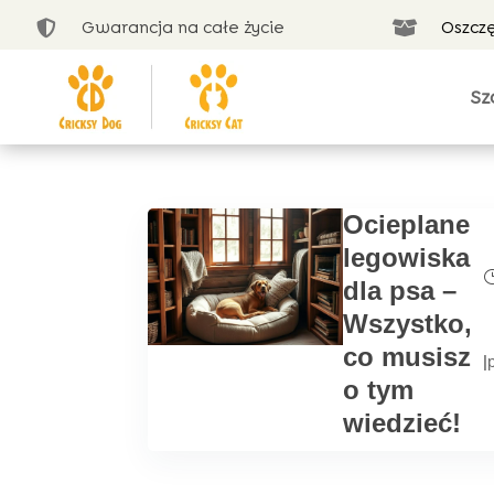
Gwarancja na całe życie
Oszcz


Sz
Ocieplane
legowiska
dla psa –
Wszystko,
co musisz
|
o tym
wiedzieć!