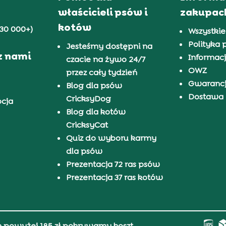
właścicieli psów i
zakupac
kotów
30 000+)
Wszystkie
Polityka 
Jesteśmy dostępni na
z nami
Informacj
czacie na żywo 24/7
OWZ
przez cały tydzień
Gwaranc
Blog dla psów
Dostawa i
CricksyDog
pcja
Blog dla kotów
CricksyCat
Quiz do wyboru karmy
dla psów
Prezentacja 72 ras psów
Prezentacja 37 ras kotów
h powyżej 185 zł pokrywamy koszt