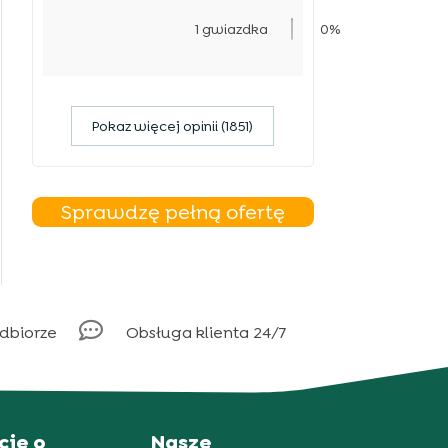
1 gwiazdka
0%
Pokaz więcej opinii (1851)
Sprawdzę pełną ofertę

odbiorze
Obsługa klienta 24/7
cje o
Nasze