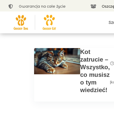
Gwarancja na całe życie
Oszcz


Sz
Kot
zatrucie –
Wszystko,
co musisz
o tym
|
k
wiedzieć!