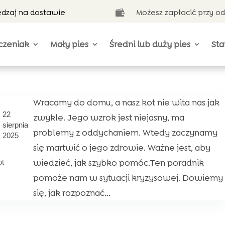
ędzaj na dostawie
Możesz zapłacić przy o

czeniak
Mały pies
Średni lub duży pies
Sta
Wracamy do domu, a nasz kot nie wita nas jak
22
zwykle. Jego wzrok jest niejasny, ma
sierpnia
problemy z oddychaniem. Wtedy zaczynamy
2025
się martwić o jego zdrowie. Ważne jest, aby
wiedzieć, jak szybko pomóc.Ten poradnik
ot
pomoże nam w sytuacji kryzysowej. Dowiemy
się, jak rozpoznać...