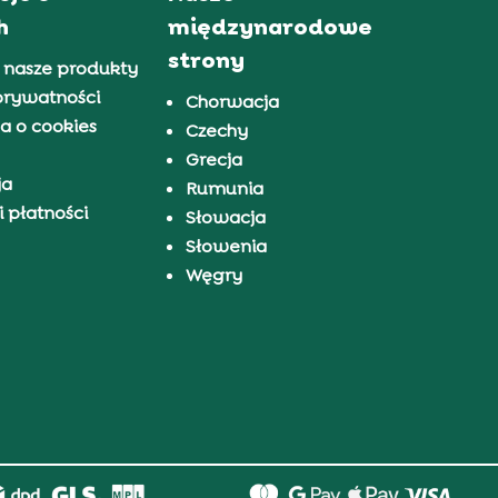
h
międzynarodowe
strony
 nasze produkty
prywatności
Chorwacja
a o cookies
Czechy
Grecja
ja
Rumunia
 płatności
Słowacja
Słowenia
Węgry