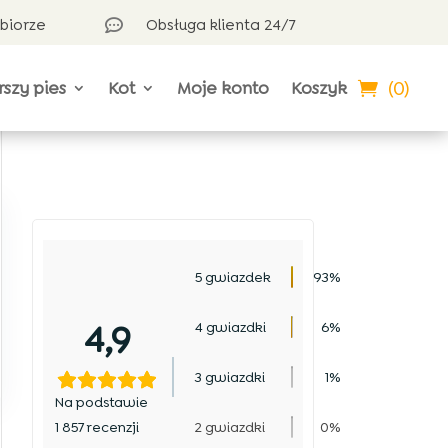
dbiorze
Obsługa klienta 24/7

(0)
rszy pies
Kot
Moje konto
Koszyk
5 gwiazdek
93%
4,9
4 gwiazdki
6%
3 gwiazdki
1%
Na podstawie
1 857 recenzji
2 gwiazdki
0%