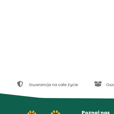


Gwarancja na całe życie
Osz
Poznaj nas