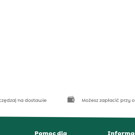

czędzaj na dostawie
Możesz zapłacić przy 
Pomoc dla
Informa