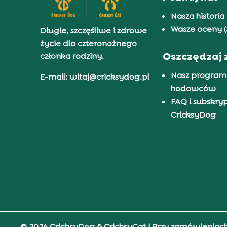
Nasza historia
Wasze oceny (
Długie, szczęśliwe i zdrowe
życie dla czteronożnego
Oszczędzaj 
członka rodziny.
Nasz program
E-mail: witaj@cricksydog.pl
hodowców
FAQ i subskry
CricksyDog
© 2026 CricksyDog & CricksyCat
| Przy zamówieniac