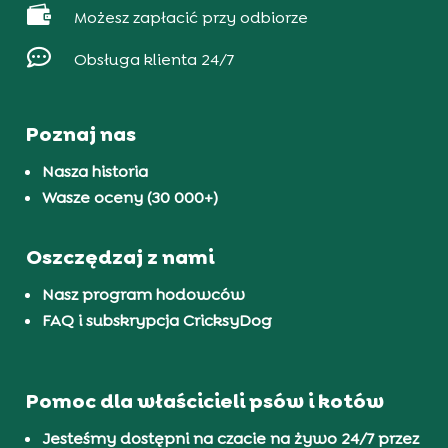

Możesz zapłacić przy odbiorze

Obsługa klienta 24/7
Poznaj nas
Nasza historia
Wasze oceny (30 000+)
Oszczędzaj z nami
Nasz program hodowców
FAQ i subskrypcja CricksyDog
Pomoc dla właścicieli psów i kotów
Jesteśmy dostępni na czacie na żywo 24/7 przez