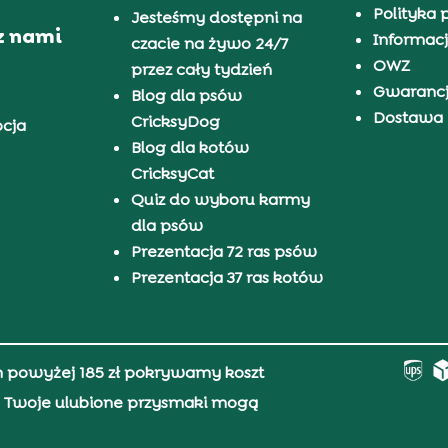
Polityka 
Jesteśmy dostępni na
z nami
Informacj
czacie na żywo 24/7
OWZ
przez cały tydzień
Gwaranc
Blog dla psów
Dostawa i
CricksyDog
pcja
Blog dla kotów
CricksyCat
Quiz do wyboru karmy
dla psów
Prezentacja 72 ras psów
Prezentacja 37 ras kotów
h powyżej 185 zł pokrywamy koszt
0, Twoje ulubione przysmaki mogą