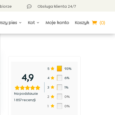
dbiorze
Obsługa klienta 24/7

(0)
rszy pies
Kot
Moje konto
Koszyk
5
93%
4,9
4
6%
y
3
1%
Na podstawie
2
0%
1 857 recenzji
1
0%