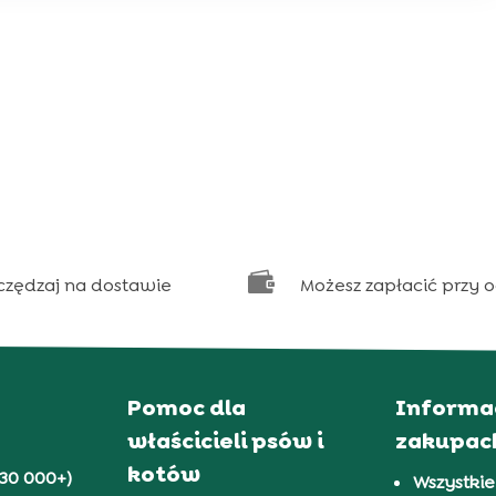

czędzaj na dostawie
Możesz zapłacić przy 
Pomoc dla
Informa
właścicieli psów i
zakupac
kotów
30 000+)
Wszystkie