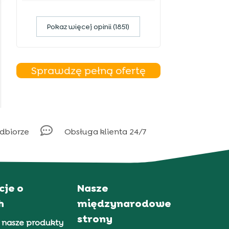
Pokaz więcej opinii (1851)
Sprawdzę pełną ofertę

odbiorze
Obsługa klienta 24/7
cje o
Nasze
h
międzynarodowe
strony
 nasze produkty