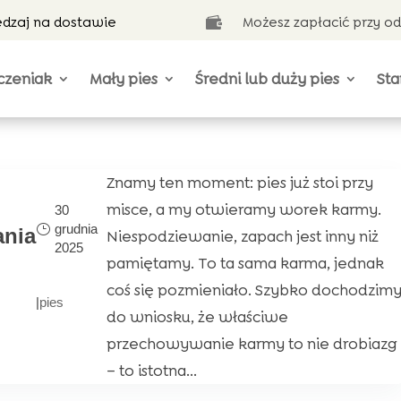
ędzaj na dostawie
Możesz zapłacić przy o

czeniak
Mały pies
Średni lub duży pies
Sta
Znamy ten moment: pies już stoi przy
misce, a my otwieramy worek karmy.
30
grudnia
nia
Niespodziewanie, zapach jest inny niż
2025
pamiętamy. To ta sama karma, jednak
coś się pozmieniało. Szybko dochodzim
|
pies
do wniosku, że właściwe
przechowywanie karmy to nie drobiazg
– to istotna...