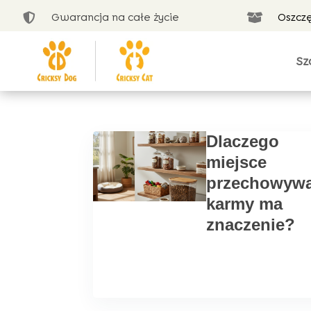
Gwarancja na całe życie
Oszcz


Sz
Dlaczego
miejsce
przechowywa
karmy ma
znaczenie?