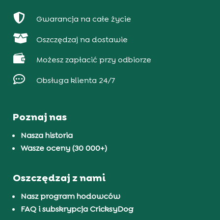

Gwarancja na całe życie

Oszczędzaj na dostawie

Możesz zapłacić przy odbiorze

Obsługa klienta 24/7
Poznaj nas
Nasza historia
Wasze oceny (30 000+)
Oszczędzaj z nami
Nasz program hodowców
FAQ i subskrypcja CricksyDog