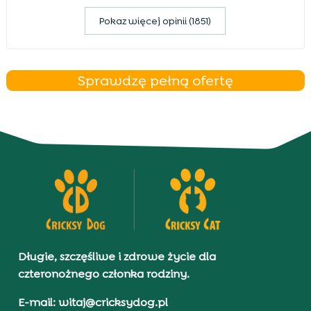
Pokaz więcej opinii (1851)
Sprawdzę pełną ofertę
Długie, szczęśliwe i zdrowe życie dla
czteronożnego członka rodziny.
E-mail: witaj@cricksydog.pl