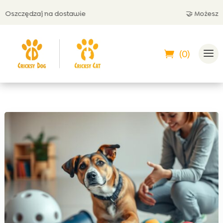
zczędzaj na dostawie
🤝 Możesz zapła
(0)