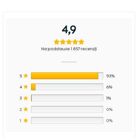
4,9
Na podstawie 1 857 recenzji
5
93%
4
6%
3
1%
2
0%
1
0%