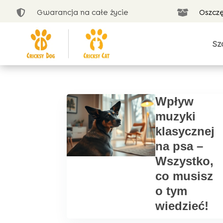
Gwarancja na całe życie
Oszcz


Sz
Wpływ
muzyki
klasycznej
na psa –
Wszystko,
co musisz
o tym
wiedzieć!