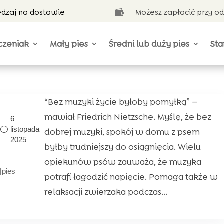
ędzaj na dostawie
Możesz zapłacić przy o

czeniak
Mały pies
Średni lub duży pies
Sta
“Bez muzyki życie byłoby pomyłką” —
mawiał Friedrich Nietzsche. Myślę, że bez
6
listopada
dobrej muzyki, spokój w domu z psem
2025
byłby trudniejszy do osiągnięcia. Wielu
opiekunów psów zauważa, że muzyka
|
pies
potrafi łagodzić napięcie. Pomaga także w
relaksacji zwierzaka podczas...