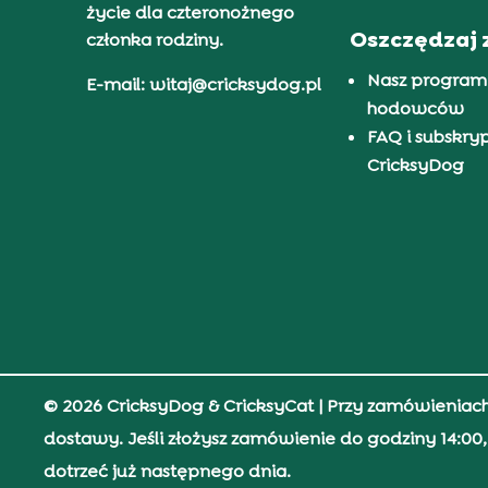
życie dla czteronożnego
Oszczędzaj 
członka rodziny.
Nasz program
E-mail: witaj@cricksydog.pl
hodowców
FAQ i subskry
CricksyDog
© 2026 CricksyDog & CricksyCat
| Przy zamówieniac
dostawy. Jeśli złożysz zamówienie do godziny 14:0
dotrzeć już następnego dnia.