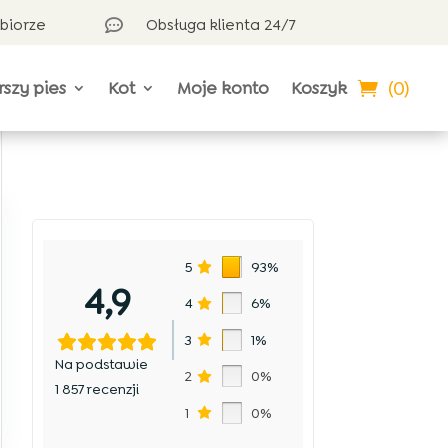
dbiorze
Obsługa klienta 24/7

(0)
rszy pies
Kot
Moje konto
Koszyk
5
93%
4,9
4
6%
3
1%
Na podstawie
2
0%
1 857 recenzji
1
0%