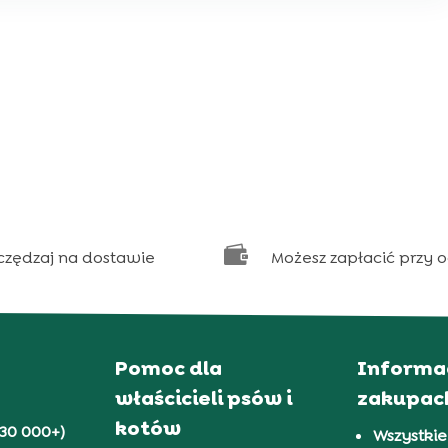

czędzaj na dostawie
Możesz zapłacić przy 
Pomoc dla
Informa
właścicieli psów i
zakupac
kotów
30 000+)
Wszystkie