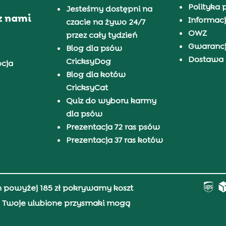
Polityka 
Jesteśmy dostępni na
z nami
Informacj
czacie na żywo 24/7
OWZ
przez cały tydzień
Gwaranc
Blog dla psów
Dostawa i
CricksyDog
pcja
Blog dla kotów
CricksyCat
Quiz do wyboru karmy
dla psów
Prezentacja 72 ras psów
Prezentacja 37 ras kotów
h powyżej 185 zł pokrywamy koszt
0, Twoje ulubione przysmaki mogą