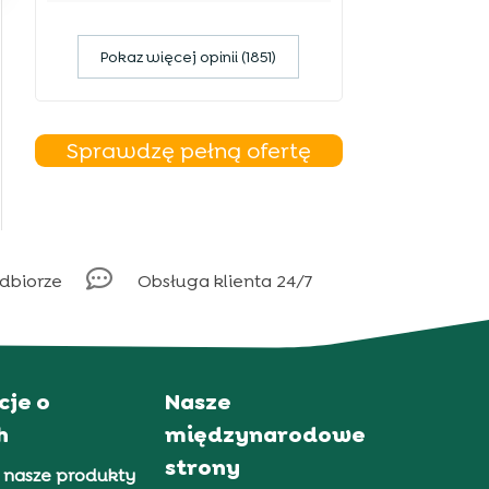
Pokaz więcej opinii (1851)
Sprawdzę pełną ofertę

odbiorze
Obsługa klienta 24/7
cje o
Nasze
h
międzynarodowe
strony
 nasze produkty